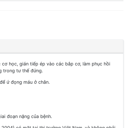
 cơ học, gián tiếp ép vào các bắp cơ, làm phục hồi
 trong tư thế đứng.
t để ứ đọng máu ở chân.
iai đoạn nặng của bệnh.
 2004) có mặt tại thị trường Việt Nam, và không phải