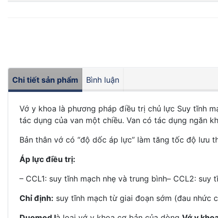
Chi tiết sản phẩm
Bình luận
Vớ y khoa là phương pháp điều trị chủ lực Suy tĩnh m
tác dụng của van một chiều. Van có tác dụng ngăn k
Bản thân vớ có “độ dốc áp lực” làm tăng tốc độ lưu 
Áp lực điều trị:
– CCL1: suy tĩnh mạch nhẹ và trung bình
– CCL2: suy 
Chỉ định:
suy tĩnh mạch từ giai đoạn sớm (đau nhức 
Duomed l
à loại vớ y khoa cơ bản của dòng
Vớ y kho