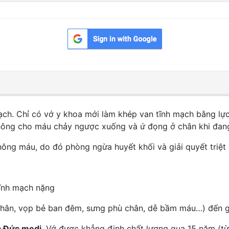
ạch. Chỉ có vớ y khoa mới làm khép van tĩnh mạch bằng lực
hông cho máu chảy ngược xuống và ứ đọng ở chân khi đang
thông máu, do đó phòng ngừa huyết khối và giải quyết triệ
tĩnh mạch nặng
chân, vọp bẻ ban đêm, sưng phù chân, dễ bầm máu…) đến g
a Đức medi
. Vớ được khẳng định chất lượng qua 15 năm (từ