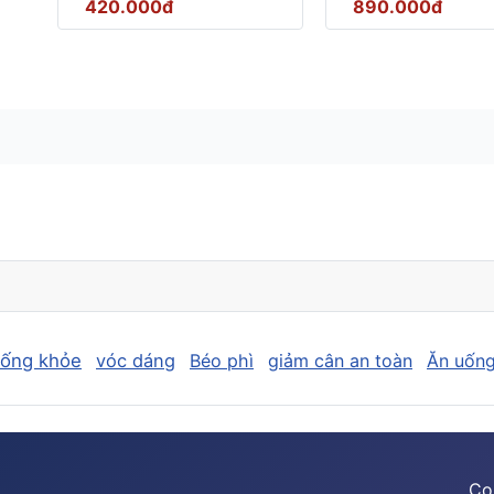
420.000đ
890.000đ
sống khỏe
vóc dáng
Béo phì
giảm cân an toàn
Ăn uống
Co