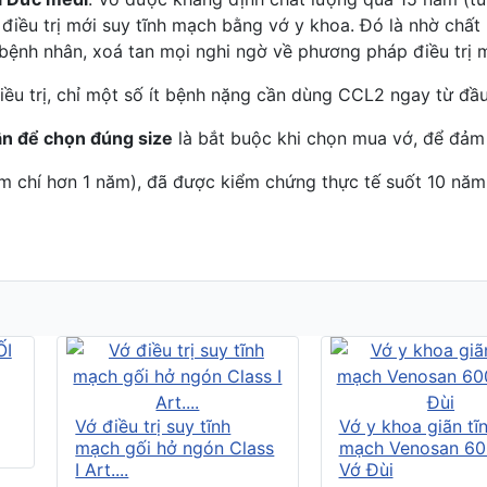
iều trị mới suy tĩnh mạch bằng vớ y khoa. Đó là nhờ chất 
à bệnh nhân, xoá tan mọi nghi ngờ về phương pháp điều trị
u trị, chỉ một số ít bệnh nặng cần dùng CCL2 ngay từ đầu 
n để chọn đúng size
là bắt buộc khi chọn mua vớ, để đảm b
m chí hơn 1 năm), đã được kiểm chứng thực tế suốt 10 năm
Vớ điều trị suy tĩnh
Vớ y khoa giãn tĩ
mạch gối hở ngón Class
mạch Venosan 60
I Art....
Vớ Đùi