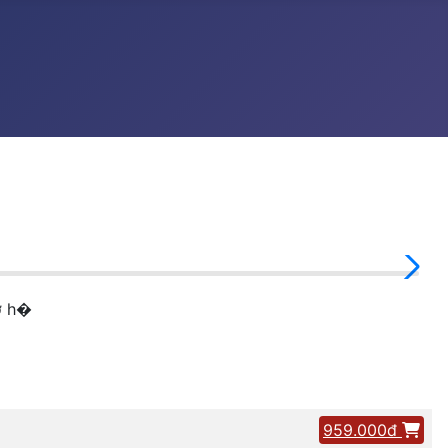
cơ h�
959.000đ