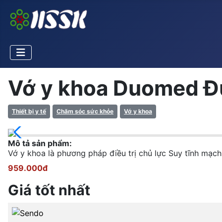
Vớ y khoa Duomed 
Thiết bị y tế
Chăm sóc sức khỏe
Vớ y khoa
Mô tả sản phẩm:
Vớ y khoa là phương pháp điều trị chủ lực Suy tĩnh mạc
959.000đ
Giá tốt nhất