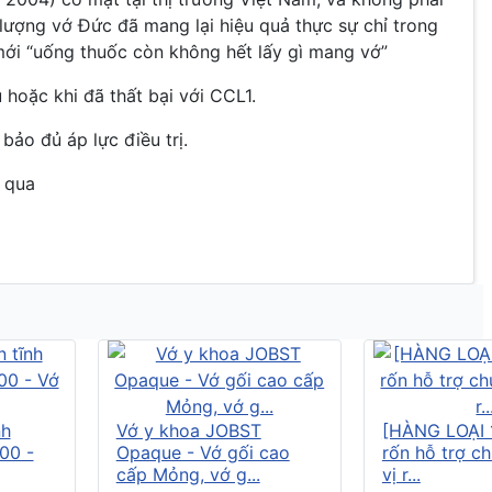
lượng vớ Đức đã mang lại hiệu quả thực sự chỉ trong
 mới “uống thuốc còn không hết lấy gì mang vớ”
hoặc khi đã thất bại với CCL1.
ảo đủ áp lực điều trị.
 qua
nh
Vớ y khoa JOBST
[HÀNG LOẠI 
00 -
Opaque - Vớ gối cao
rốn hỗ trợ c
cấp Mỏng, vớ g...
vị r...