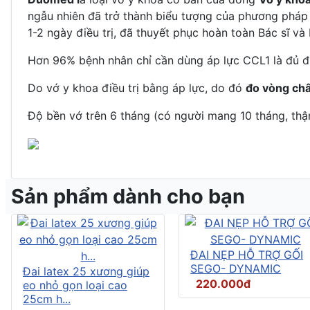
ngẫu nhiên đã trở thành biểu tượng của phương pháp đ
1-2 ngày điều trị, đã thuyết phục hoàn toàn Bác sĩ v
Hơn 96% bệnh nhân chỉ cần dùng áp lực CCL1 là đủ điề
Do vớ y khoa điều trị bằng áp lực, do đó
đo vòng châ
Độ bền vớ trên 6 tháng (có người mang 10 tháng, thậ
Sản phẩm dành cho bạn
ĐAI NẸP HỖ TRỢ GỐI
SEGO- DYNAMIC
Đai latex 25 xương giúp
220.000đ
eo nhỏ gọn loại cao
25cm h...