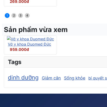
269.000đ
1
2
3
4
Sản phẩm vừa xem
Vớ y khoa Duomed Đức
959.000đ
Tags
dinh dưỡng
Giảm cân
Sống khỏe
bí quyết 