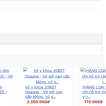
nh
Vớ y khoa JOBST
[HÀNG LOẠI 
00 -
Opaque - Vớ gối cao
rốn hỗ trợ c
cấp Mỏng, vớ g...
vị r...
2.200.000đ
170.000đ