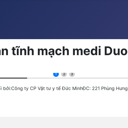
iãn tĩnh mạch medi D
1
2
3
i bởi:Công ty CP Vật tư y tế Đức MinhĐC: 221 Phùng Hưng