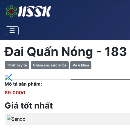
Đai Quấn Nóng - 183
Thiết bị y tế
Chăm sóc sức khỏe
Vớ y khoa
Mô tả sản phẩm:
69.000đ
Giá tốt nhất