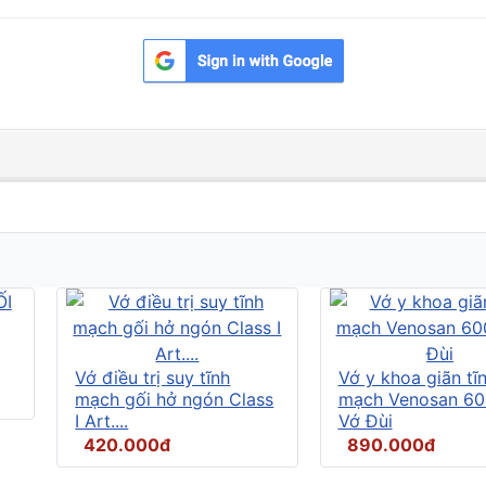
Vớ điều trị suy tĩnh
Vớ y khoa giãn tĩ
mạch gối hở ngón Class
mạch Venosan 60
I Art....
Vớ Đùi
420.000đ
890.000đ