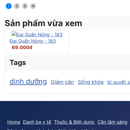
1
2
3
4
Sản phẩm vừa xem
Đai Quấn Nóng - 183
69.000đ
Tags
dinh dưỡng
Giảm cân
Sống khỏe
bí quyết 
Home
Danh bạ y tế
Thuốc & Biệt dược
Cận lâm sàng