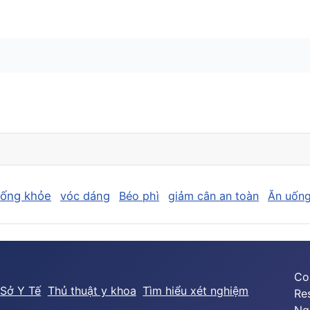
sống khỏe
vóc dáng
Béo phì
giảm cân an toàn
Ăn uống
Co
Sở Y Tế
Thủ thuật y khoa
Tìm hiểu xét nghiệm
Re