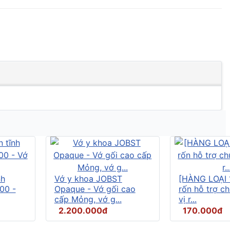
nh
Vớ y khoa JOBST
[HÀNG LOẠI 
00 -
Opaque - Vớ gối cao
rốn hỗ trợ c
cấp Mỏng, vớ g...
vị r...
2.200.000đ
170.000đ