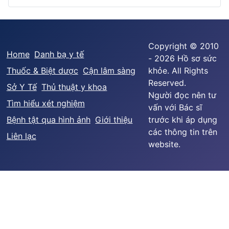
Copyright © 2010
Home
Danh bạ y tế
- 2026 Hồ sơ sức
Thuốc & Biệt dược
Cận lâm sàng
khỏe. All Rights
Reserved.
Sở Y Tế
Thủ thuật y khoa
Người đọc nên tư
Tìm hiểu xét nghiệm
vấn với Bác sĩ
Bệnh tật qua hình ảnh
Giới thiệu
trước khi áp dụng
các thông tin trên
Liên lạc
website.