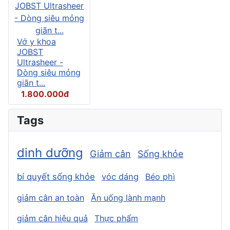
Vớ y khoa
JOBST
Ultrasheer -
Dòng siêu mỏng
giãn t...
1.800.000đ
Tags
dinh dưỡng
Giảm cân
Sống khỏe
bí quyết sống khỏe
vóc dáng
Béo phì
giảm cân an toàn
Ăn uống lành mạnh
giảm cân hiệu quả
Thực phẩm