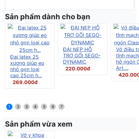
Sản phẩm dành cho bạn
ĐAI NẸP HỖ
Vớ điều tr
TRỢ GỐI SEGO-
tĩnh mạch
Đai latex 25
DYNAMIC
hở ngón C
xương giúp eo
Art....
220.000đ
nhỏ gọn loại
420.00
cao 25cm h...
269.000đ
1
2
3
4
5
6
7
Sản phẩm vừa xem