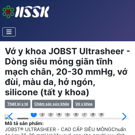
Vớ y khoa JOBST Ultrasheer -
Dòng siêu mỏng giãn tĩnh
mạch chân, 20-30 mmHg, vớ
đùi, màu da, hở ngón,
silicone (tất y khoa)
Thiết bị y tế
Chăm sóc sức khỏe
Vớ y khoa
1
2
3
4
5
6
7
8
9
Mô tả sản phẩm:
JOBST® ULTRASHEER - CAO CẤP SIÊU MỎNGChuẩn