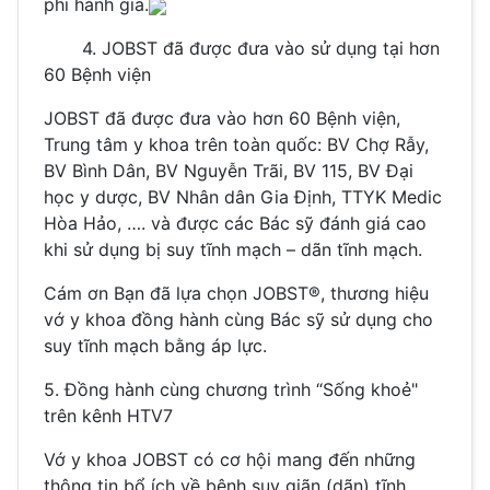
phi hành gia.
4. JOBST đã được đưa vào sử dụng tại hơn
60 Bệnh viện
JOBST đã được đưa vào hơn 60 Bệnh viện,
Trung tâm y khoa trên toàn quốc: BV Chợ Rẫy,
BV Bình Dân, BV Nguyễn Trãi, BV 115, BV Đại
học y dược, BV Nhân dân Gia Định, TTYK Medic
Hòa Hảo, …. và được các Bác sỹ đánh giá cao
khi sử dụng bị suy tĩnh mạch – dãn tĩnh mạch.
Cám ơn Bạn đã lựa chọn JOBST®, thương hiệu
vớ y khoa đồng hành cùng Bác sỹ sử dụng cho
suy tĩnh mạch bằng áp lực.
5. Đồng hành cùng chương trình “Sống khoẻ"
trên kênh HTV7
Vớ y khoa JOBST có cơ hội mang đến những
thông tin bổ ích về bệnh suy giãn (dãn) tĩnh