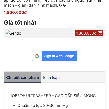
áp lực 20-30 mmHgHiệu quả cao cho người suy tĩnh
mạch – giãn (dãn) tĩnh mạchL��
1.800.000đ
Giá tốt nhất
1.800.000đ
Chi tiết sản phẩm
Bình luận
JOBST® ULTRASHEER - CAO CẤP SIÊU MỎNG
Chuẩn áp lực 20-30 mmHg