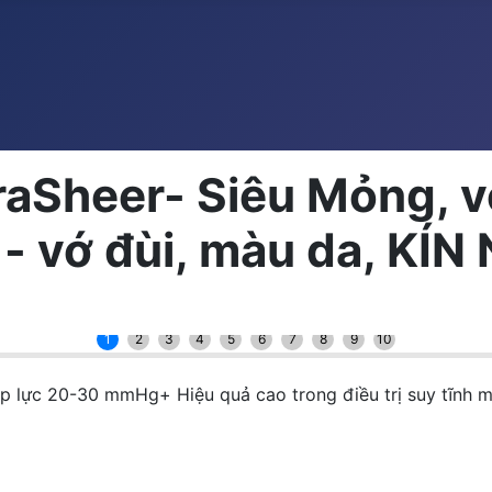
aSheer- Siêu Mỏng, vớ
 vớ đùi, màu da, KÍN
1
2
3
4
5
6
7
8
9
10
 20-30 mmHg+ Hiệu quả cao trong điều trị suy tĩnh mạc