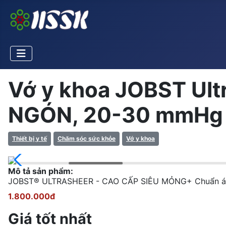
Vớ y khoa JOBST Ultr
NGÓN, 20-30 mmHg -
Thiết bị y tế
Chăm sóc sức khỏe
Vớ y khoa
Mô tả sản phẩm:
JOBST® ULTRASHEER - CAO CẤP SIÊU MỎNG+ Chuẩn áp lực
1.800.000đ
Giá tốt nhất