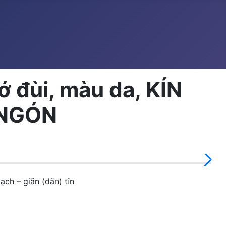
 đùi, màu da, KÍN
 NGÓN
h – giãn (dãn) tĩn