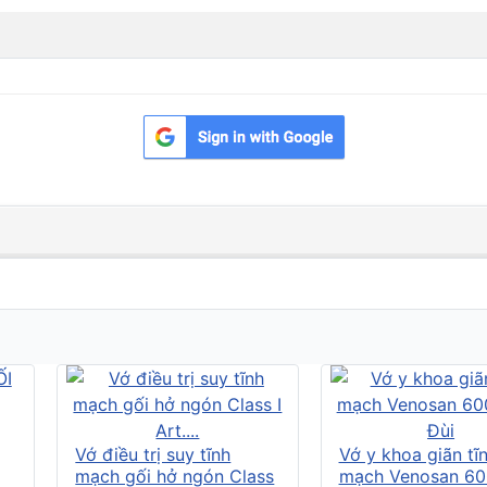
Vớ điều trị suy tĩnh
Vớ y khoa giãn tĩ
mạch gối hở ngón Class
mạch Venosan 60