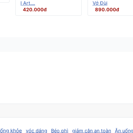
I Art....
Vớ Đùi
420.000đ
890.000đ
sống khỏe
vóc dáng
Béo phì
giảm cân an toàn
Ăn uống