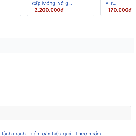
cấp Mỏng, vớ g...
vị r...
2.200.000đ
170.000đ
 lành mạnh
giảm cân hiệu quả
Thực phẩm