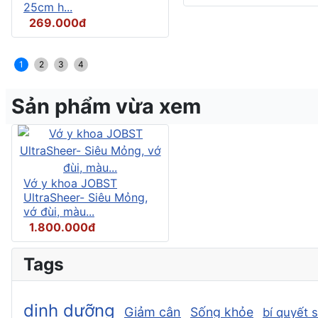
25cm h...
269.000đ
1
2
3
4
Sản phẩm vừa xem
Vớ y khoa JOBST
UltraSheer- Siêu Mỏng,
vớ đùi, màu...
1.800.000đ
Tags
dinh dưỡng
Giảm cân
Sống khỏe
bí quyết 