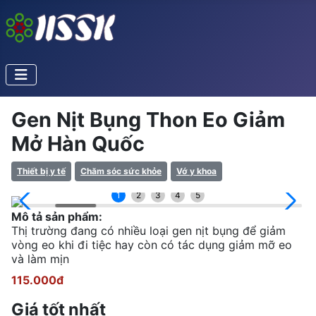
Gen Nịt Bụng Thon Eo Giảm
Mở Hàn Quốc
Thiết bị y tế
Chăm sóc sức khỏe
Vớ y khoa
1
2
3
4
5
Mô tả sản phẩm:
Thị trường đang có nhiều loại gen nịt bụng để giảm
vòng eo khi đi tiệc hay còn có tác dụng giảm mỡ eo
và làm mịn
115.000đ
Giá tốt nhất