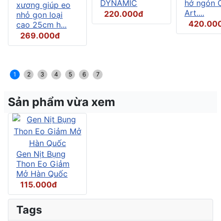
DYNAMIC
hở ngón C
xương giúp eo
Art....
220.000đ
nhỏ gọn loại
420.00
cao 25cm h...
269.000đ
1
2
3
4
5
6
7
Sản phẩm vừa xem
Gen Nịt Bụng
Thon Eo Giảm
Mở Hàn Quốc
115.000đ
Tags