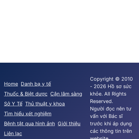
Copyright © 2010
Home
Danh bạ y tế
- 2026 Hồ sơ sức
Thuốc & Biệt dược
Cận lâm sàng
khỏe. All Rights
Reserved.
Sở Y Tế
Thủ thuật y khoa
Người đọc nên tư
Tìm hiểu xét nghiệm
vấn với Bác sĩ
Bệnh tật qua hình ảnh
Giới thiệu
trước khi áp dụng
các thông tin trên
Liên lạc
website.