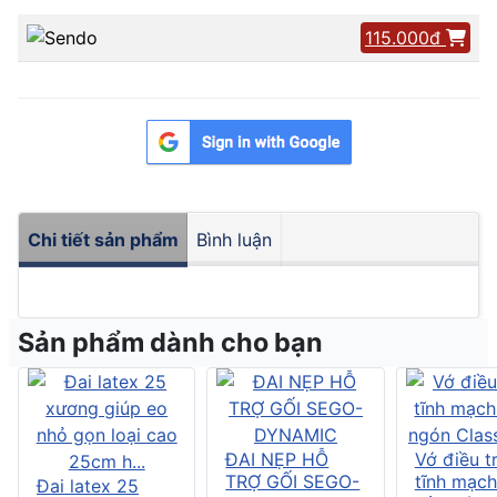
115.000đ
Chi tiết sản phẩm
Bình luận
Sản phẩm dành cho bạn
ĐAI NẸP HỖ
Vớ điều tr
TRỢ GỐI SEGO-
tĩnh mạch
Đai latex 25