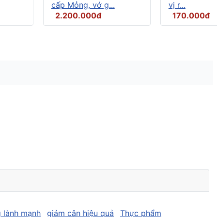
cấp Mỏng, vớ g...
vị r...
2.200.000đ
170.000đ
 lành mạnh
giảm cân hiệu quả
Thực phẩm