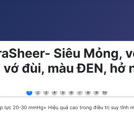
raSheer- Siêu Mỏng, v
vớ đùi, màu ĐEN, hở 
1
2
3
4
5
6
7
8
9
10
 20-30 mmHg+ Hiệu quả cao trong điều trị suy tĩnh mạc