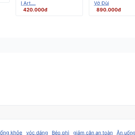
I Art....
Vớ Đùi
420.000đ
890.000đ
sống khỏe
vóc dáng
Béo phì
giảm cân an toàn
Ăn uống