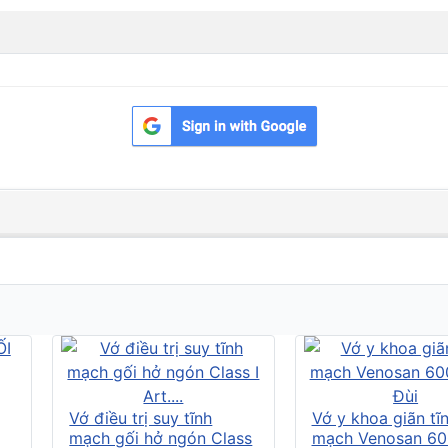
Vớ điều trị suy tĩnh
Vớ y khoa giãn tĩ
mạch gối hở ngón Class
mạch Venosan 60