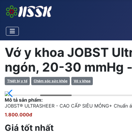
Vớ y khoa JOBST Ult
ngón, 20-30 mmHg - 
Thiết bị y tế
Chăm sóc sức khỏe
Vớ y khoa
Mô tả sản phẩm:
JOBST® ULTRASHEER - CAO CẤP SIÊU MỎNG+ Chuẩn áp lực
1.800.000đ
Giá tốt nhất