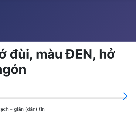
ớ đùi, màu ĐEN, hở
ngón
h – giãn (dãn) tĩn