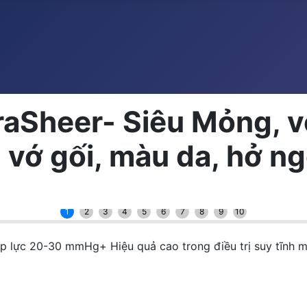
aSheer- Siêu Mỏng, vớ
vớ gối, màu da, hở n
1
2
3
4
5
6
7
8
9
10
 20-30 mmHg+ Hiệu quả cao trong điều trị suy tĩnh mạc