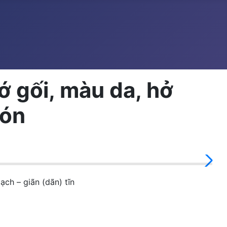
 gối, màu da, hở
gón
h – giãn (dãn) tĩn