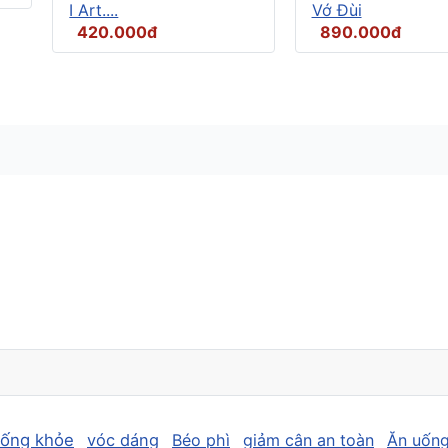
I Art....
Vớ Đùi
420.000đ
890.000đ
sống khỏe
vóc dáng
Béo phì
giảm cân an toàn
Ăn uống