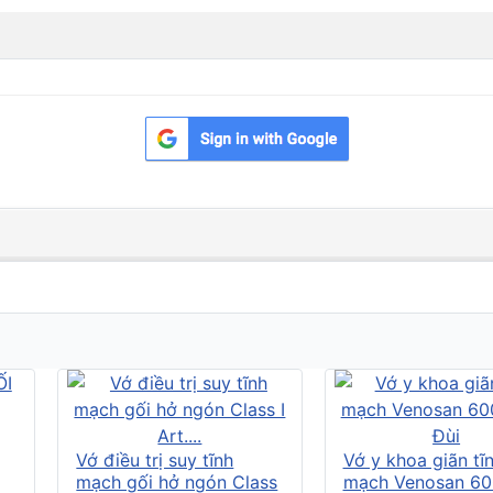
Vớ điều trị suy tĩnh
Vớ y khoa giãn tĩ
mạch gối hở ngón Class
mạch Venosan 60