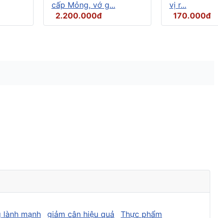
cấp Mỏng, vớ g...
vị r...
2.200.000đ
170.000đ
 lành mạnh
giảm cân hiệu quả
Thực phẩm