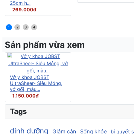
25cm h...
269.000đ
1
2
3
4
Sản phẩm vừa xem
Vớ y khoa JOBST
UltraSheer- Siêu Mỏng,
vớ gối, màu...
1.150.000đ
Tags
dinh dưỡng
Giảm cân
Sống khỏe
bí quyết 