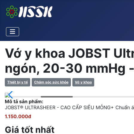
Vớ y khoa JOBST Ultr
ngón, 20-30 mmHg - 
Thiết bị y tế
Chăm sóc sức khỏe
Vớ y khoa
Mô tả sản phẩm:
JOBST® ULTRASHEER - CAO CẤP SIÊU MỎNG+ Chuẩn áp lực
1.150.000đ
Giá tốt nhất