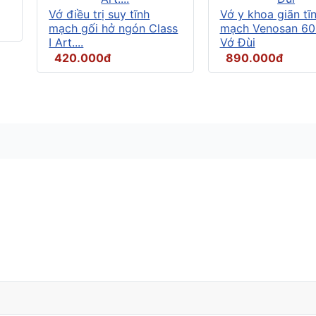
Vớ điều trị suy tĩnh
Vớ y khoa giãn tĩ
mạch gối hở ngón Class
mạch Venosan 60
I Art....
Vớ Đùi
420.000đ
890.000đ