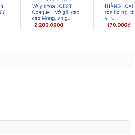
nh
Vớ y khoa JOBST
[HÀNG LOẠI 
00 -
Opaque - Vớ gối cao
rốn hỗ trợ c
cấp Mỏng, vớ g...
vị r...
2.200.000đ
170.000đ