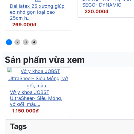
SEGO- DYNAMIC
Đai latex 25 xương giúp
220.000đ
eo nhỏ gọn loại cao
25cm h...
269.000đ
1
2
3
4
Sản phẩm vừa xem
Vớ y khoa JOBST
UltraSheer- Siêu Mỏng,
vớ gối, màu...
1.150.000đ
Tags