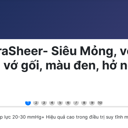
aSheer- Siêu Mỏng, vớ
vớ gối, màu đen, hở n
1
2
3
4
5
6
7
8
9
10
 20-30 mmHg+ Hiệu quả cao trong điều trị suy tĩnh mạc