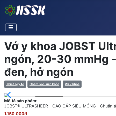
Vớ y khoa JOBST Ultr
ngón, 20-30 mmHg - 
đen, hở ngón
Thiết bị y tế
Chăm sóc sức khỏe
Vớ y khoa
Mô tả sản phẩm:
JOBST® ULTRASHEER - CAO CẤP SIÊU MỎNG+ Chuẩn áp lực
1.150.000đ