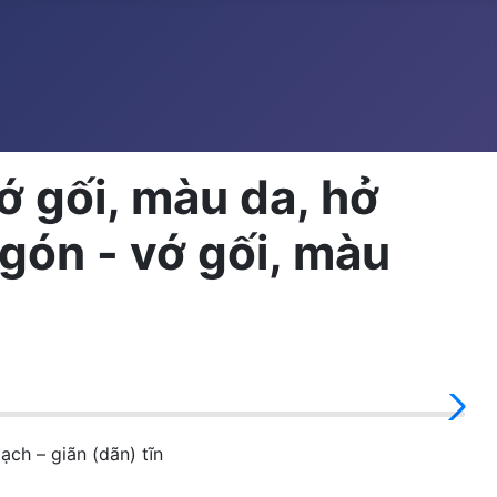
 gối, màu da, hở
gón - vớ gối, màu
h – giãn (dãn) tĩn