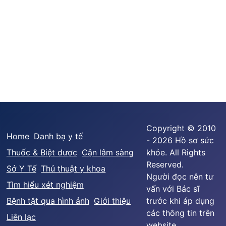
Copyright © 2010
Home
Danh bạ y tế
- 2026 Hồ sơ sức
Thuốc & Biệt dược
Cận lâm sàng
khỏe. All Rights
Reserved.
Sở Y Tế
Thủ thuật y khoa
Người đọc nên tư
Tìm hiểu xét nghiệm
vấn với Bác sĩ
Bệnh tật qua hình ảnh
Giới thiệu
trước khi áp dụng
các thông tin trên
Liên lạc
website.