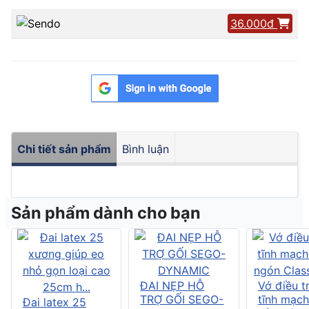
36.000đ
Chi tiết sản phẩm
Bình luận
Sản phẩm dành cho bạn
ĐAI NẸP HỖ
Vớ điều tr
TRỢ GỐI SEGO-
tĩnh mạch
Đai latex 25