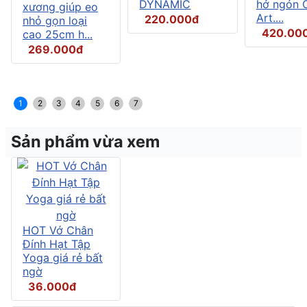
DYNAMIC
hở ngón C
xương giúp eo
Art....
220.000đ
nhỏ gọn loại
420.00
cao 25cm h...
269.000đ
1
2
3
4
5
6
7
Sản phẩm vừa xem
HOT Vớ Chân
Đính Hạt Tập
Yoga giá rẻ bất
ngờ
36.000đ