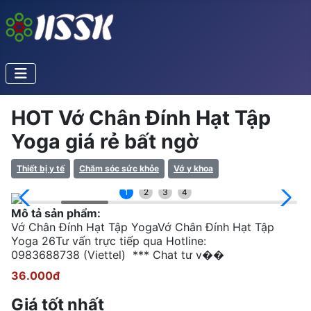
HOT Vớ Chân Đính Hạt Tập
Yoga giá rẻ bất ngờ
Thiết bị y tế
Chăm sóc sức khỏe
Vớ y khoa
1
2
3
4
Mô tả sản phẩm:
Vớ Chân Đính Hạt Tập YogaVớ Chân Đính Hạt Tập
Yoga 26Tư vấn trực tiếp qua Hotline:
0983688738 (Viettel) *** Chat tư v��
36.000đ
Giá tốt nhất