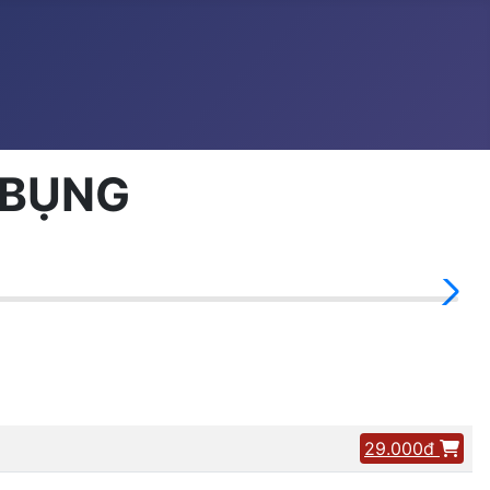
Ỡ BỤNG
29.000đ