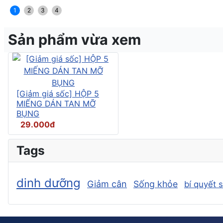
1
2
3
4
Sản phẩm vừa xem
[Giảm giá sốc] HỘP 5
MIẾNG DÁN TAN MỠ
BỤNG
29.000đ
Tags
dinh dưỡng
Giảm cân
Sống khỏe
bí quyết 