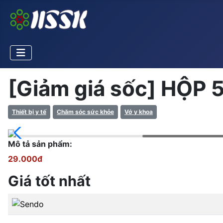
[Giảm giá sốc] HỘP
Thiết bị y tế
Chăm sóc sức khỏe
Vớ y khoa
Mô tả sản phẩm:
29.000đ
Giá tốt nhất