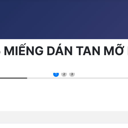
 5 MIẾNG DÁN TAN M
1
2
3