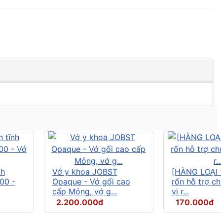
nh
Vớ y khoa JOBST
[HÀNG LOẠI 
00 -
Opaque - Vớ gối cao
rốn hỗ trợ c
cấp Mỏng, vớ g...
vị r...
2.200.000đ
170.000đ