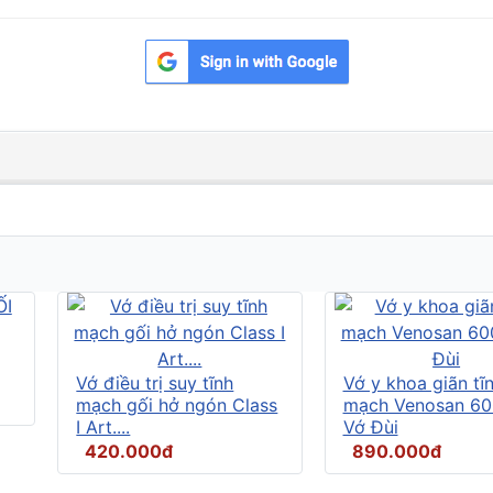
Vớ điều trị suy tĩnh
Vớ y khoa giãn tĩ
mạch gối hở ngón Class
mạch Venosan 60
I Art....
Vớ Đùi
420.000đ
890.000đ