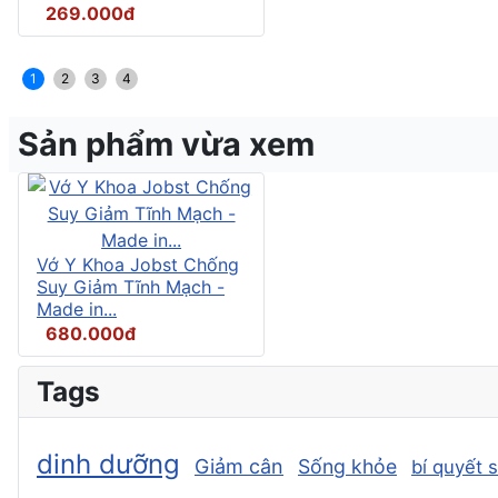
269.000đ
1
2
3
4
Sản phẩm vừa xem
Vớ Y Khoa Jobst Chống
Suy Giảm Tĩnh Mạch -
Made in...
680.000đ
Tags
dinh dưỡng
Giảm cân
Sống khỏe
bí quyết 