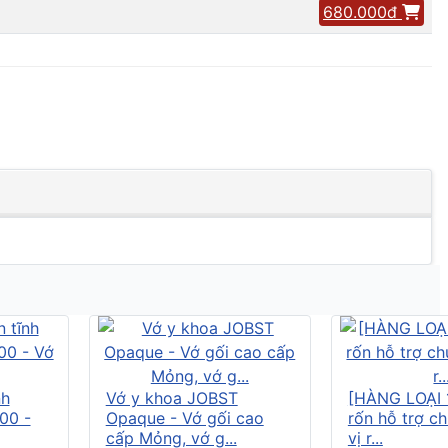
680.000đ
nh
Vớ y khoa JOBST
[HÀNG LOẠI 
00 -
Opaque - Vớ gối cao
rốn hỗ trợ c
cấp Mỏng, vớ g...
vị r...