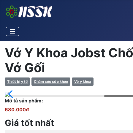
Vớ Y Khoa Jobst Chố
Vớ Gối
Thiết bị y tế
Chăm sóc sức khỏe
Vớ y khoa
Mô tả sản phẩm:
680.000đ
Giá tốt nhất