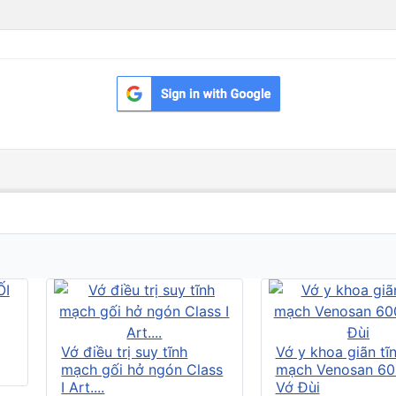
Vớ điều trị suy tĩnh
Vớ y khoa giãn tĩ
mạch gối hở ngón Class
mạch Venosan 60
I Art....
Vớ Đùi