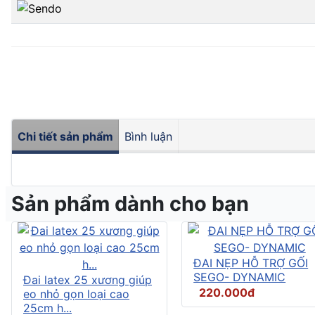
Chi tiết sản phẩm
Bình luận
Sản phẩm dành cho bạn
ĐAI NẸP HỖ TRỢ GỐI
SEGO- DYNAMIC
Đai latex 25 xương giúp
220.000đ
eo nhỏ gọn loại cao
25cm h...