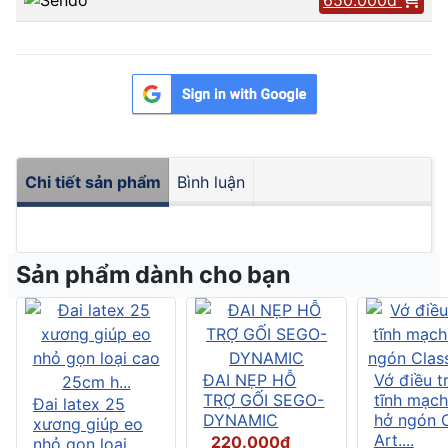
Chi tiết sản phẩm
Bình luận
Sản phẩm dành cho bạn
ĐAI NẸP HỖ
Vớ điều tr
TRỢ GỐI SEGO-
tĩnh mạch
Đai latex 25
DYNAMIC
hở ngón C
xương giúp eo
Art....
220.000đ
nhỏ gọn loại