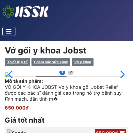
Vớ gối y khoa Jobst
Thiết bị y tế
Chăm sóc sức khỏe
Vớ y khoa
1
2
Mô tả sản phẩm:
VỚ GỐI Y KHOA JOBST Vớ y khoa gối Jobst Relief
được các bác sĩ đánh giá cao trong hỗ trợ bệnh suy
tĩnh mạch, dãn tĩnh m�
650.000đ
Giá tốt nhất
650.000đ