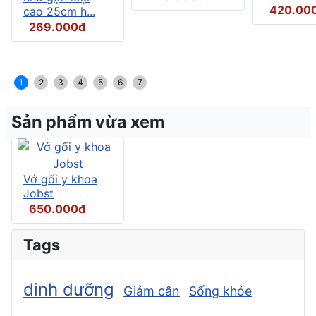
420.00
cao 25cm h...
269.000đ
1
2
3
4
5
6
7
Sản phẩm vừa xem
Vớ gối y khoa
Jobst
650.000đ
Tags
dinh dưỡng
Giảm cân
Sống khỏe