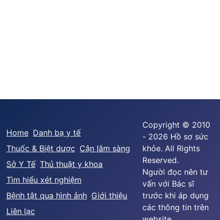
Copyright © 2010
Home
Danh bạ y tế
- 2026 Hồ sơ sức
Thuốc & Biệt dược
Cận lâm sàng
khỏe. All Rights
Reserved.
Sở Y Tế
Thủ thuật y khoa
Người đọc nên tư
Tìm hiểu xét nghiệm
vấn với Bác sĩ
Bệnh tật qua hình ảnh
Giới thiệu
trước khi áp dụng
các thông tin trên
Liên lạc
website.