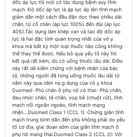
dốc áp lực thì mới có tác dụng bệnh suy tĩnh
mạch. Độ dốc áp lực là áp lực ép lên tĩnh mạch
giảm dần một cách đều đặn dọc theo chiều dài
chân, từ cổ chân (áp lực 100%) đến đùi (áp lực
40%).Tác dụng làm khép van và tạo độ dốc áp
lực là hai đặc tính quan trọng nhất của vớ y
khoa mà bất kỳ một loại thuốc nào cũng không
thể thay thế được. Nếu bỏ qua yếu tố này thì
kết quả rất kém, dù có uống thuốc lâu dài. Điều
này rất dễ kiểm chứng với bệnh nhân của bác
sỹ, những người đã từng uống thuốc lâu dài từ
năm này qua năm nọ.g dụng của vớ y khoa
Duomed- Phù chân ở phụ nữ có thai- Phù chân,
đau nhức chân, tê chân, vọp bẻ (chuột rút), tĩnh
mạch nổi ngoằn ngoèo, tĩnh mạch mạng
nhện....Duomed Class 1 (CCL 1): Chứng giãn tĩnh
mạch trung bình dẫn đến phù không phải do yếu
tố cơ địa, giai đoạn sớm của giãn tĩnh mạch ở
phụ nữ mang thai.Duomed Class 2 (CCL 2): Với