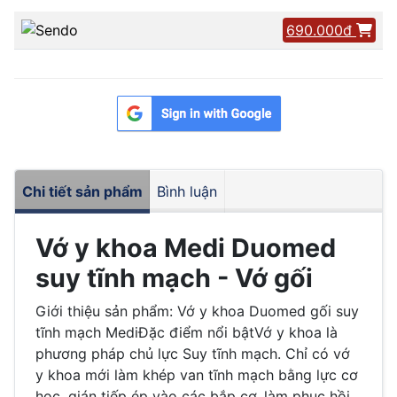
690.000đ
Chi tiết sản phẩm
Bình luận
Vớ y khoa Medi Duomed
suy tĩnh mạch - Vớ gối
Giới thiệu sản phẩm: Vớ y khoa Duomed gối suy
tĩnh mạch MediĐặc điểm nổi bậtVớ y khoa là
phương pháp chủ lực Suy tĩnh mạch. Chỉ có vớ
y khoa mới làm khép van tĩnh mạch bằng lực cơ
học, gián tiếp ép vào các bắp cơ, làm phục hồi