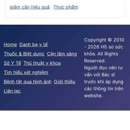
giảm cân hiệu quả
Thực phẩm
Copyright © 2010
Home
Danh bạ y tế
- 2026 Hồ sơ sức
Thuốc & Biệt dược
Cận lâm sàng
khỏe. All Rights
Reserved.
Sở Y Tế
Thủ thuật y khoa
Người đọc nên tư
Tìm hiểu xét nghiệm
vấn với Bác sĩ
Bệnh tật qua hình ảnh
Giới thiệu
trước khi áp dụng
các thông tin trên
Liên lạc
website.