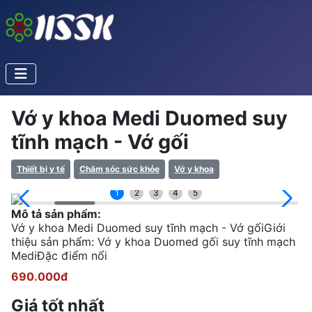
Vớ y khoa Medi Duomed suy
tĩnh mạch - Vớ gối
Thiết bị y tế
Chăm sóc sức khỏe
Vớ y khoa
1
2
3
4
5
Mô tả sản phẩm:
Vớ y khoa Medi Duomed suy tĩnh mạch - Vớ gốiGiới
thiệu sản phẩm: Vớ y khoa Duomed gối suy tĩnh mạch
MediĐặc điểm nổi
690.000đ
Giá tốt nhất