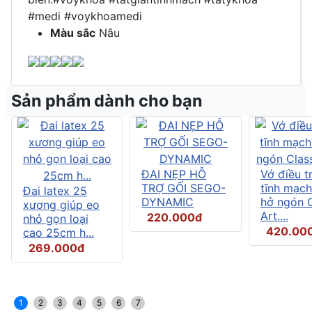
#medi #voykhoamedi
Màu sắc
Nâu
Sản phẩm dành cho bạn
ĐAI NẸP HỖ
Vớ điều tr
TRỢ GỐI SEGO-
tĩnh mạch
Đai latex 25
DYNAMIC
hở ngón C
xương giúp eo
Art....
220.000đ
nhỏ gọn loại
420.00
cao 25cm h...
269.000đ
1
2
3
4
5
6
7