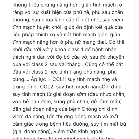
những triệu chứng nặng hơn, giãn tĩnh mạch rõ
ràng với sự xuất hiện của phù nề, phù sau chấn
thương, sau chữa lành các ổ loét nhỏ, sau viêm
tĩnh mạch huyết khối, giúp ổn định kết quả của
liệu pháp chích xơ và cắt tĩnh mạch giãn, giãn
tĩnh mạch nặng hơn ở phụ nữ mang thai. Có thể
khởi đầu với vớ y khoa class 1 để bệnh nhân
thích nghi dần với độ bó của vớ, sau đó chuyển
qua với class 2 sau vài tháng . Cũng có thể bắt
đầu với class 2 nếu tình trạng phù nặng, phù
cứng.... Áp lực :- CCL1: suy tĩnh mạch nhẹ và
trung bình- CCL2: suy tĩnh mạch nặngChỉ định:
suy tĩnh mạch từ giai đoạn sớm (đau nhức chân,
vọp bẻ ban đêm, sưng phù chân, dễ bầm máu)
đến giai đoạn nặng của bệnh.Chống chỉ định:
viêm da nặng, tổn thương động mạch và mất
cảm giác trong bệnh tiểu đường, suy tim mất bù
(giai đoạn nặng), viêm thần kinh ngoại
biên.#voykhoa #tatgiantinhmach #tatykhoa