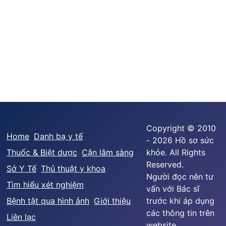
Copyright © 2010
Home
Danh bạ y tế
- 2026 Hồ sơ sức
Thuốc & Biệt dược
Cận lâm sàng
khỏe. All Rights
Reserved.
Sở Y Tế
Thủ thuật y khoa
Người đọc nên tư
Tìm hiểu xét nghiệm
vấn với Bác sĩ
Bệnh tật qua hình ảnh
Giới thiệu
trước khi áp dụng
các thông tin trên
Liên lạc
website.