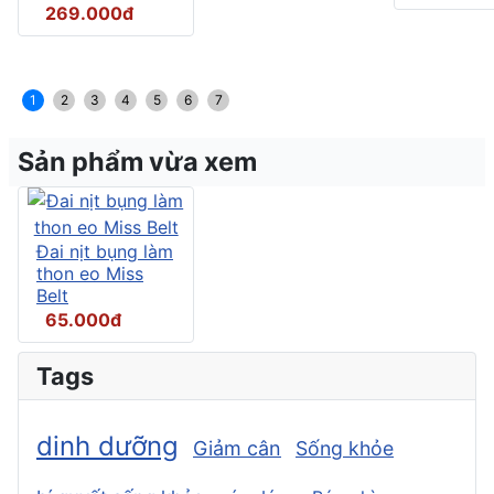
269.000đ
1
2
3
4
5
6
7
Sản phẩm vừa xem
Đai nịt bụng làm
thon eo Miss
Belt
65.000đ
Tags
dinh dưỡng
Giảm cân
Sống khỏe