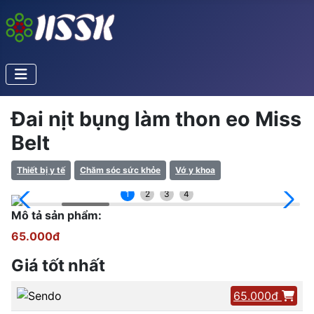
Đai nịt bụng làm thon eo Miss
Belt
Thiết bị y tế
Chăm sóc sức khỏe
Vớ y khoa
1
2
3
4
Mô tả sản phẩm:
65.000đ
Giá tốt nhất
65.000đ