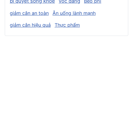
bí quyết sống khỏe
vóc dáng
Béo phì
giảm cân an toàn
Ăn uống lành mạnh
giảm cân hiệu quả
Thực phẩm