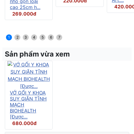
220.000đ
nhỏ gọn loại
420.00
cao 25cm h...
269.000đ
1
2
3
4
5
6
7
Sản phẩm vừa xem
VỚ GỐI Y KHOA
SUY GIÃN TĨNH
MẠCH
BIOHEALTH
[Được...
680.000đ