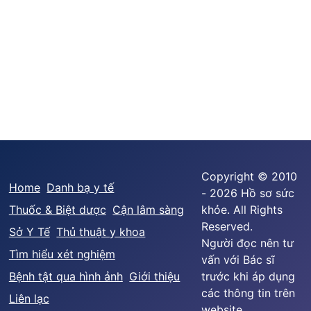
Copyright © 2010
Home
Danh bạ y tế
- 2026 Hồ sơ sức
Thuốc & Biệt dược
Cận lâm sàng
khỏe. All Rights
Reserved.
Sở Y Tế
Thủ thuật y khoa
Người đọc nên tư
Tìm hiểu xét nghiệm
vấn với Bác sĩ
Bệnh tật qua hình ảnh
Giới thiệu
trước khi áp dụng
các thông tin trên
Liên lạc
website.