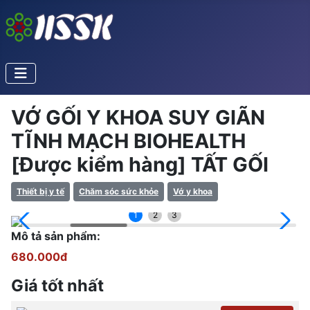
VỚ GỐI Y KHOA SUY GIÃN
TĨNH MẠCH BIOHEALTH
[Được kiểm hàng] TẤT GỐI
Thiết bị y tế
Chăm sóc sức khỏe
Vớ y khoa
1
2
3
Mô tả sản phẩm:
680.000đ
Giá tốt nhất