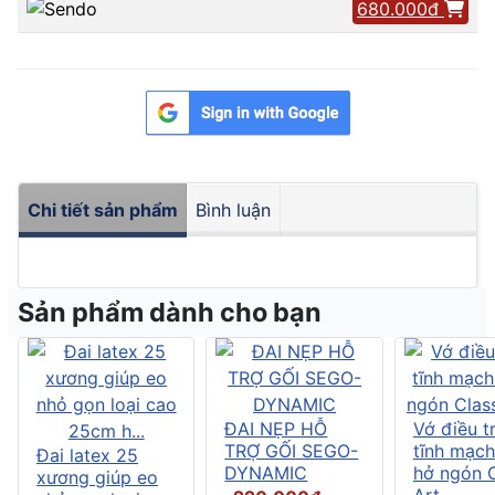
680.000đ
Chi tiết sản phẩm
Bình luận
Sản phẩm dành cho bạn
ĐAI NẸP HỖ
Vớ điều tr
TRỢ GỐI SEGO-
tĩnh mạch
Đai latex 25
DYNAMIC
hở ngón C
xương giúp eo
Art....