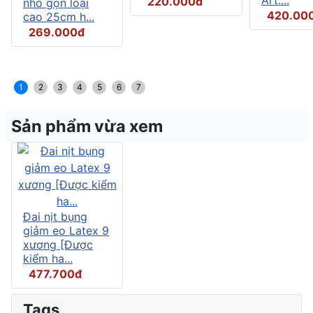
220.000đ
nhỏ gọn loại
420.00
cao 25cm h...
269.000đ
1
2
3
4
5
6
7
Sản phẩm vừa xem
Đai nịt bụng
giảm eo Latex 9
xương [Được
kiểm ha...
477.700đ
Tags