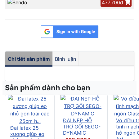
477.700đ
Chi tiết sản phẩm
Bình luận
Sản phẩm dành cho bạn
ĐAI NẸP HỖ
Vớ điều tr
TRỢ GỐI SEGO-
tĩnh mạch
Đai latex 25
DYNAMIC
hở ngón C
xương giúp eo
Art....