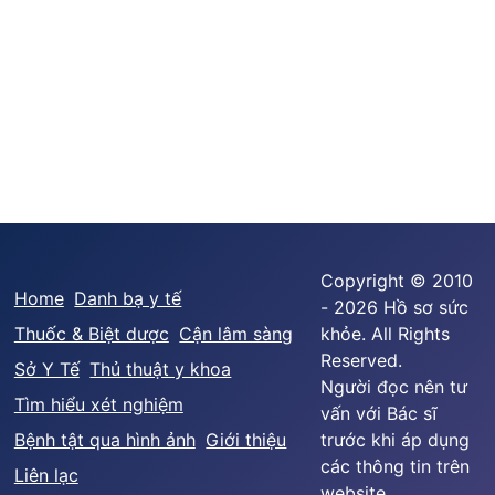
Copyright © 2010
Home
Danh bạ y tế
- 2026 Hồ sơ sức
Thuốc & Biệt dược
Cận lâm sàng
khỏe. All Rights
Reserved.
Sở Y Tế
Thủ thuật y khoa
Người đọc nên tư
Tìm hiểu xét nghiệm
vấn với Bác sĩ
Bệnh tật qua hình ảnh
Giới thiệu
trước khi áp dụng
các thông tin trên
Liên lạc
website.