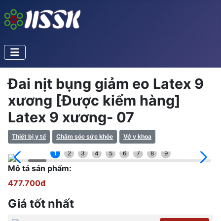
Đai nịt bụng giảm eo Latex 9
xương [Được kiểm hàng]
Latex 9 xương- 07
Thiết bị y tế
Chăm sóc sức khỏe
Vớ y khoa
1
2
3
4
5
6
7
8
9
Mô tả sản phẩm:
477.700đ
Giá tốt nhất