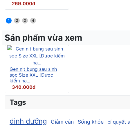
269.000đ
1
2
3
4
Sản phẩm vừa xem
Gen nịt bụng sau sinh
sọc Size XXL [Được
kiểm ha...
340.000đ
Tags
dinh dưỡng
Giảm cân
Sống khỏe
bí quyết 