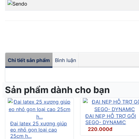
Chi tiết sản phẩm
Bình luận
Sản phẩm dành cho bạn
ĐAI NẸP HỖ TRỢ GỐI
SEGO- DYNAMIC
Đai latex 25 xương giúp
220.000đ
eo nhỏ gọn loại cao
25cm h...