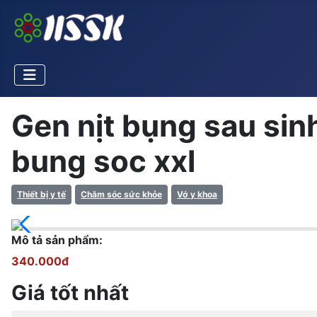
Gen nịt bụng sau sinh
bung soc xxl
Thiết bị y tế
Chăm sóc sức khỏe
Vớ y khoa
Mô tả sản phẩm:
340.000đ
Giá tốt nhất