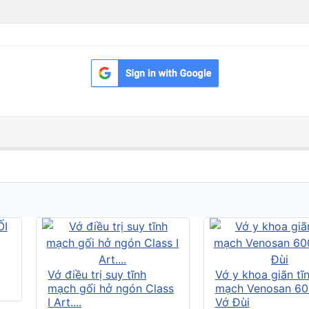
Vớ điều trị suy tĩnh
Vớ y khoa giãn tĩ
mạch gối hở ngón Class
mạch Venosan 60
I Art....
Vớ Đùi