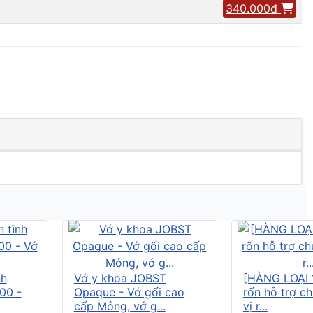
340.000đ
nh
Vớ y khoa JOBST
[HÀNG LOẠI 
00 -
Opaque - Vớ gối cao
rốn hỗ trợ c
cấp Mỏng, vớ g...
vị r...