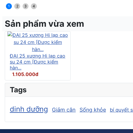
1
2
3
4
Sản phẩm vừa xem
ĐAI 25 xương Hi lạp cao
su 24 cm [Được kiểm
hàn...
1.105.000đ
Tags
dinh dưỡng
Giảm cân
Sống khỏe
bí quyết 