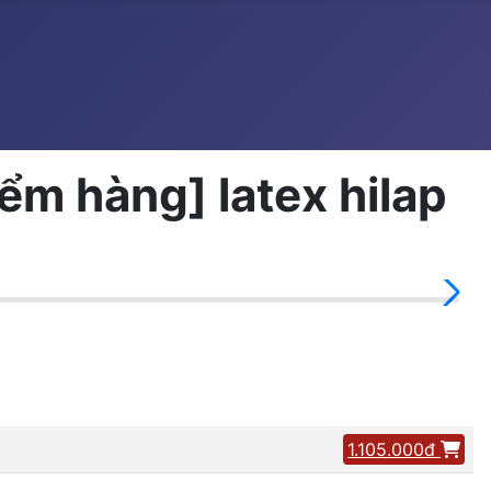
̉m hàng] latex hilap
1.105.000đ