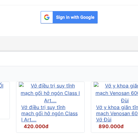
Vớ điều trị suy tĩnh
Vớ y khoa giãn tĩ
mạch gối hở ngón Class
mạch Venosan 60
I Art....
Vớ Đùi
420.000đ
890.000đ