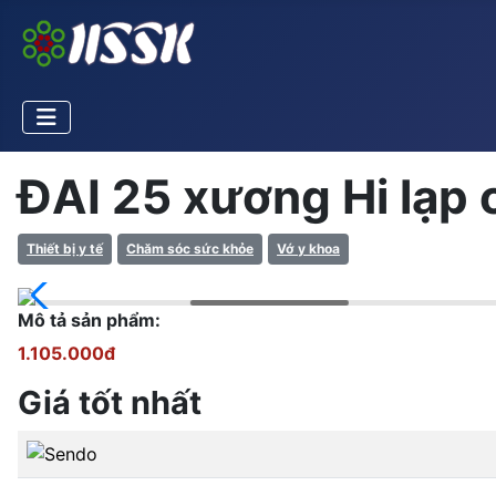
ĐAI 25 xương Hi lạp c
Thiết bị y tế
Chăm sóc sức khỏe
Vớ y khoa
Mô tả sản phẩm:
1.105.000đ
Giá tốt nhất