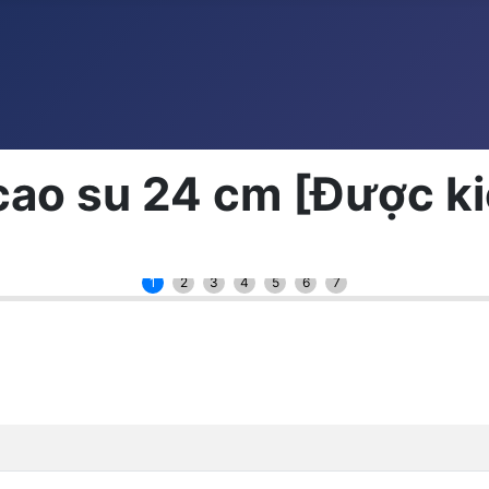
ao su 24 cm [Được kiê
1
2
3
4
5
6
7