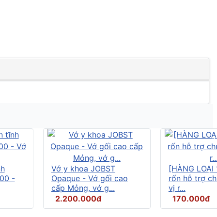
nh
Vớ y khoa JOBST
[HÀNG LOẠI 
00 -
Opaque - Vớ gối cao
rốn hỗ trợ c
cấp Mỏng, vớ g...
vị r...
2.200.000đ
170.000đ