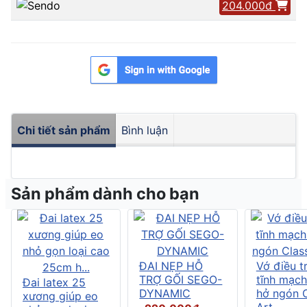
204.000đ
Chi tiết sản phẩm
Bình luận
Sản phẩm dành cho bạn
ĐAI NẸP HỖ
Vớ điều tr
TRỢ GỐI SEGO-
tĩnh mạch
Đai latex 25
DYNAMIC
hở ngón C
xương giúp eo
Art....