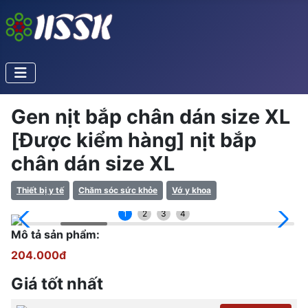
Gen nịt bắp chân dán size XL
[Được kiểm hàng] nịt bắp
chân dán size XL
Thiết bị y tế
Chăm sóc sức khỏe
Vớ y khoa
1
2
3
4
Mô tả sản phẩm:
204.000đ
Giá tốt nhất