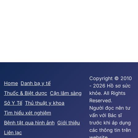
Copyright © 2010
Home
Danh bạ y tế
- 2026 Hồ sơ sức
Thuốc & Biệt dược
Cận lâm sàng
khỏe. All Rights
Reserved.
Sở Y Tế
Thủ thuật y khoa
Người đọc nên tư
Tìm hiểu xét nghiệm
vấn với Bác sĩ
Bệnh tật qua hình ảnh
Giới thiệu
trước khi áp dụng
các thông tin trên
Liên lạc
website.