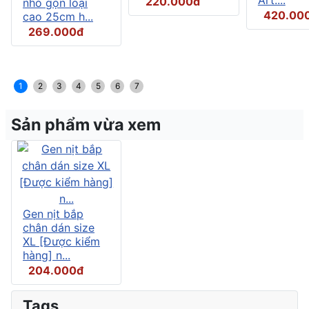
220.000đ
nhỏ gọn loại
420.00
cao 25cm h...
269.000đ
1
2
3
4
5
6
7
Sản phẩm vừa xem
Gen nịt bắp
chân dán size
XL [Được kiểm
hàng] n...
204.000đ
Tags