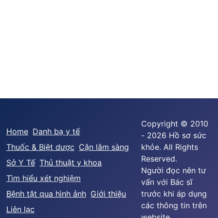
Copyright © 2010
Home
Danh bạ y tế
- 2026 Hồ sơ sức
Thuốc & Biệt dược
Cận lâm sàng
khỏe. All Rights
Reserved.
Sở Y Tế
Thủ thuật y khoa
Người đọc nên tư
Tìm hiểu xét nghiệm
vấn với Bác sĩ
Bệnh tật qua hình ảnh
Giới thiệu
trước khi áp dụng
các thông tin trên
Liên lạc
website.