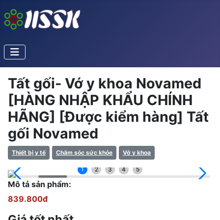
Tất gối- Vớ y khoa Novamed
[HÀNG NHẬP KHẨU CHÍNH
HÃNG] [Được kiểm hàng] Tất
gối Novamed
Thiết bị y tế
Chăm sóc sức khỏe
Vớ y khoa
1
2
3
4
5
Mô tả sản phẩm:
839.800đ
Giá tốt nhất