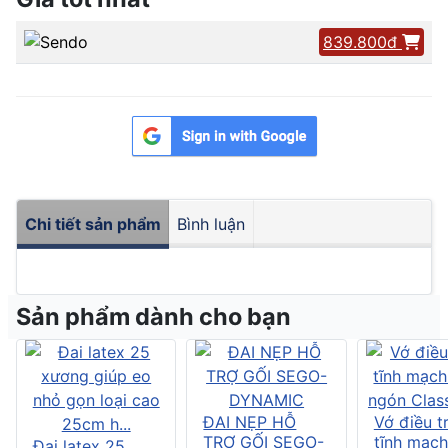
839.800đ
Chi tiết sản phẩm
Bình luận
Sản phẩm dành cho bạn
ĐAI NẸP HỖ
Vớ điều tr
TRỢ GỐI SEGO-
tĩnh mạch
Đai latex 25