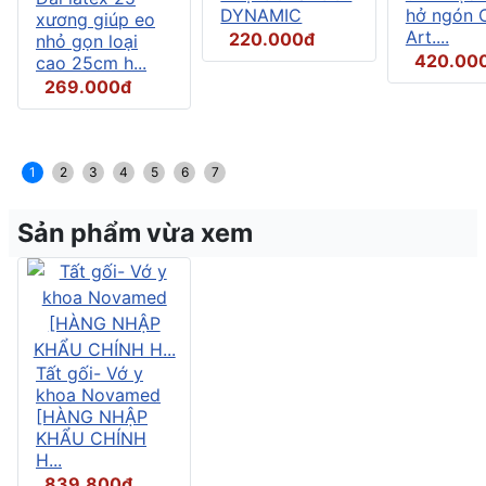
DYNAMIC
hở ngón C
xương giúp eo
Art....
220.000đ
nhỏ gọn loại
420.00
cao 25cm h...
269.000đ
1
2
3
4
5
6
7
Sản phẩm vừa xem
Tất gối- Vớ y
khoa Novamed
[HÀNG NHẬP
KHẨU CHÍNH
H...
839.800đ