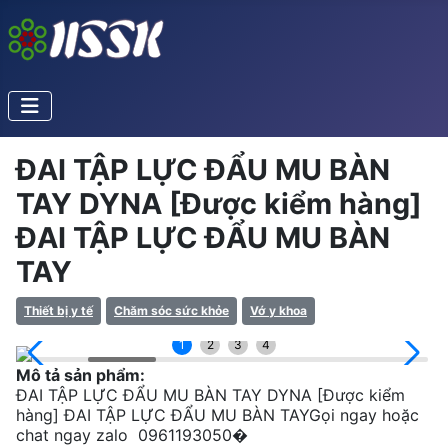
ĐAI TẬP LỰC ĐẨU MU BÀN
TAY DYNA [Được kiểm hàng]
ĐAI TẬP LỰC ĐẨU MU BÀN
TAY
Thiết bị y tế
Chăm sóc sức khỏe
Vớ y khoa
1
2
3
4
Mô tả sản phẩm:
ĐAI TẬP LỰC ĐẨU MU BÀN TAY DYNA [Được kiểm
hàng] ĐAI TẬP LỰC ĐẨU MU BÀN TAYGọi ngay hoặc
chat ngay zalo 0961193050�