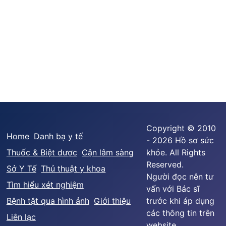
Copyright © 2010
Home
Danh bạ y tế
- 2026 Hồ sơ sức
Thuốc & Biệt dược
Cận lâm sàng
khỏe. All Rights
Reserved.
Sở Y Tế
Thủ thuật y khoa
Người đọc nên tư
Tìm hiểu xét nghiệm
vấn với Bác sĩ
Bệnh tật qua hình ảnh
Giới thiệu
trước khi áp dụng
các thông tin trên
Liên lạc
website.