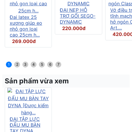
ĐAI NẸP HỖ
Vớ điều tr
TRỢ GỐI SEGO-
tĩnh mạch
Đai latex 25
DYNAMIC
hở ngón C
xương giúp eo
Art....
220.000đ
nhỏ gọn loại
420.00
cao 25cm h...
269.000đ
1
2
3
4
5
6
7
Sản phẩm vừa xem
ĐAI TẬP LỰC
ĐẨU MU BÀN
TAY DYNA