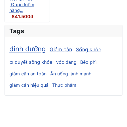
[Được kiểm
hàng...
841.500đ
Tags
dinh dưỡng
Giảm cân
Sống khỏe
bí quyết sống khỏe
vóc dáng
Béo phì
giảm cân an toàn
Ăn uống lành mạnh
giảm cân hiệu quả
Thực phẩm