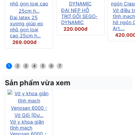
ĐAI NẸP HỖ
Vớ điều tr
TRỢ GỐI SEGO-
tĩnh mạch
Đai latex 25
DYNAMIC
hở ngón C
xương giúp eo
Art....
220.000đ
nhỏ gọn loại
420.00
cao 25cm h...
269.000đ
1
2
3
4
5
6
7
Sản phẩm vừa xem
Vớ y khoa giãn
tĩnh mạch
Venosan 6000 -