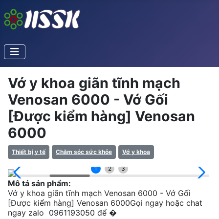
Vớ y khoa giãn tĩnh mạch
Venosan 6000 - Vớ Gối
[Được kiểm hàng] Venosan
6000
Thiết bị y tế
Chăm sóc sức khỏe
Vớ y khoa
1
2
3
Mô tả sản phẩm:
Vớ y khoa giãn tĩnh mạch Venosan 6000 - Vớ Gối
[Được kiểm hàng] Venosan 6000Gọi ngay hoặc chat
ngay zalo 0961193050 để �