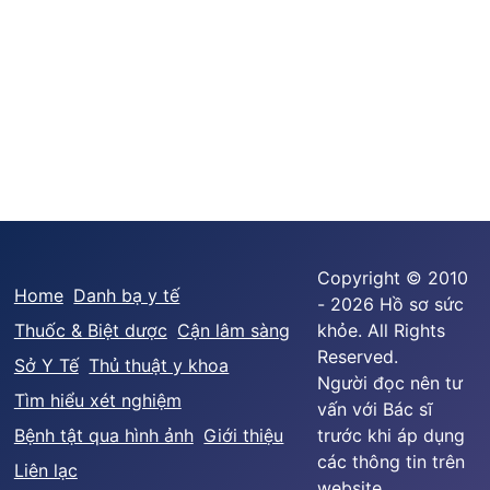
Copyright © 2010
Home
Danh bạ y tế
- 2026 Hồ sơ sức
Thuốc & Biệt dược
Cận lâm sàng
khỏe. All Rights
Reserved.
Sở Y Tế
Thủ thuật y khoa
Người đọc nên tư
Tìm hiểu xét nghiệm
vấn với Bác sĩ
Bệnh tật qua hình ảnh
Giới thiệu
trước khi áp dụng
các thông tin trên
Liên lạc
website.