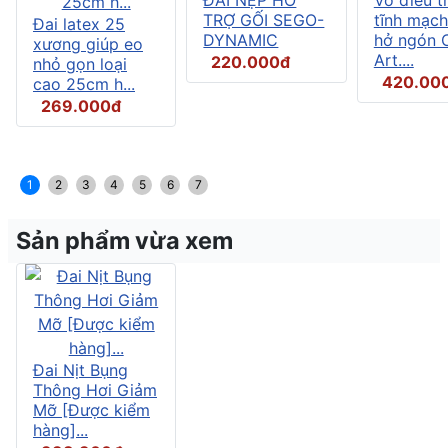
TRỢ GỐI SEGO-
tĩnh mạch
Đai latex 25
DYNAMIC
hở ngón C
xương giúp eo
Art....
220.000đ
nhỏ gọn loại
420.00
cao 25cm h...
269.000đ
1
2
3
4
5
6
7
Sản phẩm vừa xem
Đai Nịt Bụng
Thông Hơi Giảm
Mỡ [Được kiểm
hàng]...