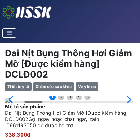
Đai Nịt Bụng Thông Hơi Giảm
Mỡ [Được kiểm hàng]
DCLĐ002
Thiết bị y tế
Chăm sóc sức khỏe
Vớ y khoa
1
2
3
4
5
Mô tả sản phẩm:
Đai Nịt Bụng Thông Hơi Giảm Mỡ [Được kiểm hàng]
DCLĐ002Gọi ngay hoặc chat ngay zalo
0961193050 để được hỗ trợ
338.300đ