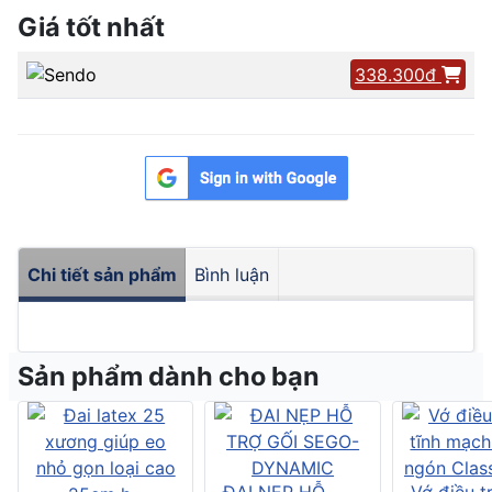
Giá tốt nhất
338.300đ
Chi tiết sản phẩm
Bình luận
Sản phẩm dành cho bạn
ĐAI NẸP HỖ
Vớ điều tr