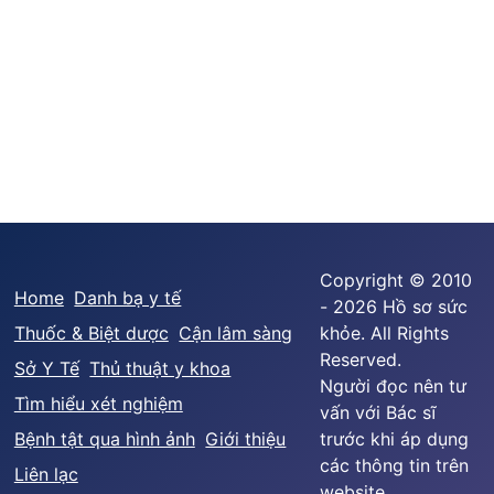
Copyright © 2010
Home
Danh bạ y tế
- 2026 Hồ sơ sức
Thuốc & Biệt dược
Cận lâm sàng
khỏe. All Rights
Reserved.
Sở Y Tế
Thủ thuật y khoa
Người đọc nên tư
Tìm hiểu xét nghiệm
vấn với Bác sĩ
Bệnh tật qua hình ảnh
Giới thiệu
trước khi áp dụng
các thông tin trên
Liên lạc
website.