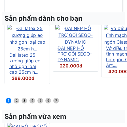
Sản phẩm dành cho bạn
ĐAI NẸP HỖ
Vớ điều tr
TRỢ GỐI SEGO-
tĩnh mạch
Đai latex 25
DYNAMIC
hở ngón C
xương giúp eo
Art....
220.000đ
nhỏ gọn loại
420.00
cao 25cm h...
269.000đ
1
2
3
4
5
6
7
Sản phẩm vừa xem