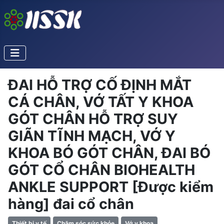
ĐAI HỖ TRỢ CỐ ĐỊNH MẮT
CÁ CHÂN, VỚ TẤT Y KHOA
GÓT CHÂN HỖ TRỢ SUY
GIÃN TĨNH MẠCH, VỚ Y
KHOA BÓ GÓT CHÂN, ĐAI BÓ
GÓT CỔ CHÂN BIOHEALTH
ANKLE SUPPORT [Được kiểm
hàng] đai cổ chân
Thiết bị y tế
Chăm sóc sức khỏe
Vớ y khoa