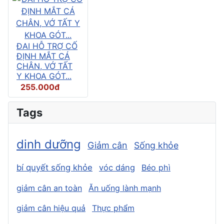
ĐAI HỖ TRỢ CỐ
ĐỊNH MẮT CÁ
CHÂN, VỚ TẤT
Y KHOA GÓT...
255.000đ
Tags
dinh dưỡng
Giảm cân
Sống khỏe
bí quyết sống khỏe
vóc dáng
Béo phì
giảm cân an toàn
Ăn uống lành mạnh
giảm cân hiệu quả
Thực phẩm