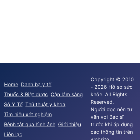
Copyright © 2010
Home
Danh bạ y tế
- 2026 Hồ sơ sức
Thuốc & Biệt dược
Cận lâm sàng
khỏe. All Rights
Reserved.
Sở Y Tế
Thủ thuật y khoa
Người đọc nên tư
Tìm hiểu xét nghiệm
vấn với Bác sĩ
Bệnh tật qua hình ảnh
Giới thiệu
trước khi áp dụng
các thông tin trên
Liên lạc
website.