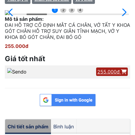
1
2
3
4
Mô tả sản phẩm:
ĐAI HỖ TRỢ CỐ ĐỊNH MẮT CÁ CHÂN, VỚ TẤT Y KHOA
GÓT CHÂN HỖ TRỢ SUY GIÃN TĨNH MẠCH, VỚ Y
KHOA BÓ GÓT CHÂN, ĐAI BÓ GÓ
255.000đ
Giá tốt nhất
255.000đ
Chi tiết sản phẩm
Bình luận