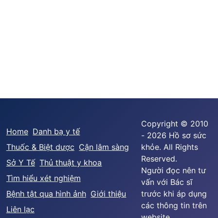
Copyright © 2010
Home
Danh bạ y tế
- 2026 Hồ sơ sức
Thuốc & Biệt dược
Cận lâm sàng
khỏe. All Rights
Reserved.
Sở Y Tế
Thủ thuật y khoa
Người đọc nên tư
Tìm hiểu xét nghiệm
vấn với Bác sĩ
Bệnh tật qua hình ảnh
Giới thiệu
trước khi áp dụng
các thông tin trên
Liên lạc
website.