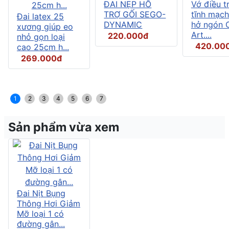
ĐAI NẸP HỖ
Vớ điều tr
TRỢ GỐI SEGO-
tĩnh mạch
Đai latex 25
DYNAMIC
hở ngón C
xương giúp eo
Art....
220.000đ
nhỏ gọn loại
420.00
cao 25cm h...
269.000đ
1
2
3
4
5
6
7
Sản phẩm vừa xem
Đai Nịt Bụng
Thông Hơi Giảm
Mỡ loại 1 có
đường gân...