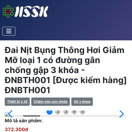
Đai Nịt Bụng Thông Hơi Giảm
Mỡ loại 1 có đường gân
chống gập 3 khóa -
ĐNBTH001 [Được kiểm hàng]
ĐNBTH001
Thiết bị y tế
Chăm sóc sức khỏe
Vớ y khoa
1
2
3
4
5
Mô tả sản phẩm:
372.300đ