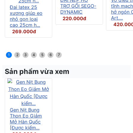
TRỢ GỐI SEGO-
tĩnh mạch
Đai latex 25
DYNAMIC
hở ngón C
xương giúp eo
Art....
220.000đ
nhỏ gọn loại
420.00
cao 25cm h...
269.000đ
1
2
3
4
5
6
7
Sản phẩm vừa xem
Gen Nịt Bụng
Thon Eo Giảm
Mở Hàn Quốc
[Được kiểm...