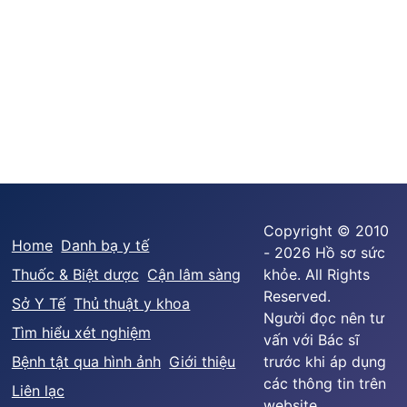
Copyright © 2010
Home
Danh bạ y tế
- 2026 Hồ sơ sức
Thuốc & Biệt dược
Cận lâm sàng
khỏe. All Rights
Reserved.
Sở Y Tế
Thủ thuật y khoa
Người đọc nên tư
Tìm hiểu xét nghiệm
vấn với Bác sĩ
Bệnh tật qua hình ảnh
Giới thiệu
trước khi áp dụng
các thông tin trên
Liên lạc
website.