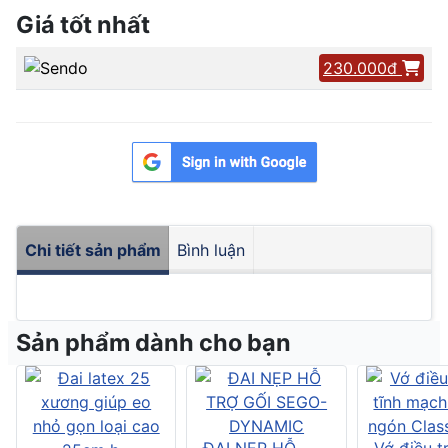
Giá tốt nhất
230.000đ
Chi tiết sản phẩm
Bình luận
Sản phẩm dành cho bạn
ĐAI NẸP HỖ
Vớ điều tr