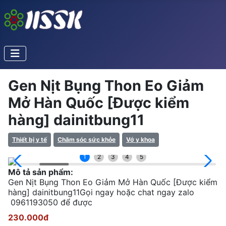
Gen Nịt Bụng Thon Eo Giảm
Mở Hàn Quốc [Được kiểm
hàng] dainitbung11
Thiết bị y tế
Chăm sóc sức khỏe
Vớ y khoa
1
2
3
4
5
Mô tả sản phẩm:
Gen Nịt Bụng Thon Eo Giảm Mở Hàn Quốc [Được kiểm
hàng] dainitbung11Gọi ngay hoặc chat ngay zalo
0961193050 để được
230.000đ