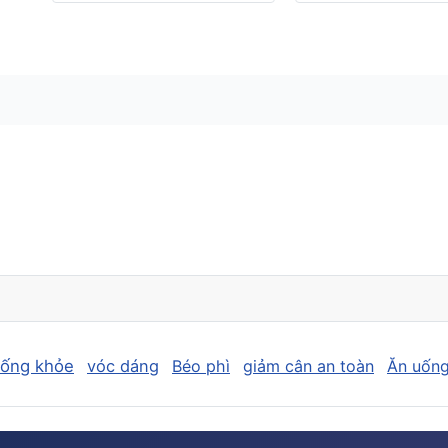
sống khỏe
vóc dáng
Béo phì
giảm cân an toàn
Ăn uống