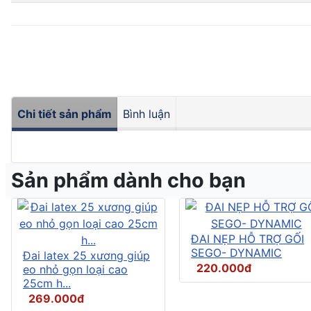
Chi tiết sản phẩm
Bình luận
Sản phẩm dành cho bạn
ĐAI NẸP HỖ TRỢ GỐI
SEGO- DYNAMIC
Đai latex 25 xương giúp
220.000đ
eo nhỏ gọn loại cao
25cm h...
269.000đ