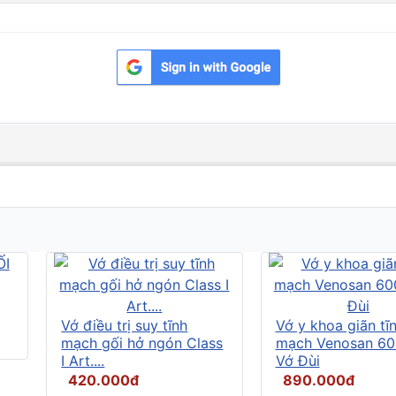
Vớ điều trị suy tĩnh
Vớ y khoa giãn tĩ
mạch gối hở ngón Class
mạch Venosan 60
I Art....
Vớ Đùi
420.000đ
890.000đ