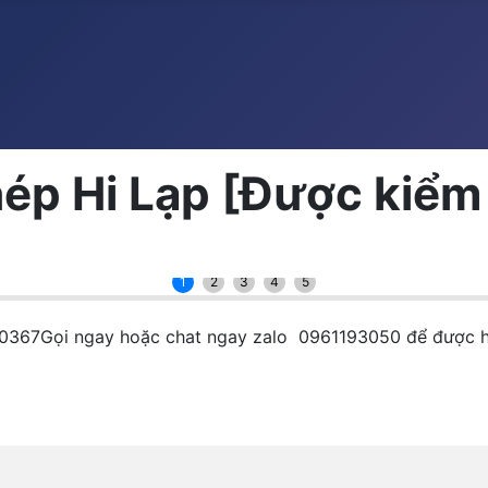
ép Hi Lạp [Được kiểm
1
2
3
4
5
lạp 0367Gọi ngay hoặc chat ngay zalo 0961193050 để được h