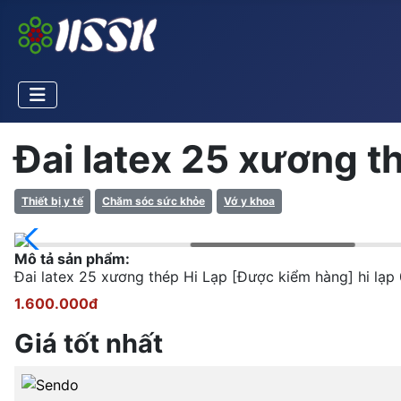
Đai latex 25 xương th
Thiết bị y tế
Chăm sóc sức khỏe
Vớ y khoa
Mô tả sản phẩm:
Đai latex 25 xương thép Hi Lạp [Được kiểm hàng] hi 
1.600.000đ
Giá tốt nhất