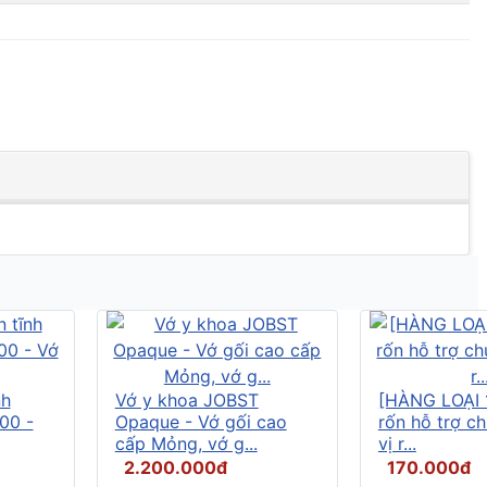
nh
Vớ y khoa JOBST
[HÀNG LOẠI 
00 -
Opaque - Vớ gối cao
rốn hỗ trợ c
cấp Mỏng, vớ g...
vị r...
2.200.000đ
170.000đ