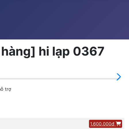
 hàng] hi lạp 0367
ỗ trợ
1.600.000đ