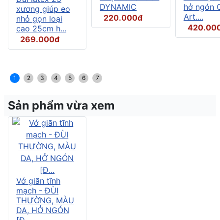
DYNAMIC
hở ngón C
xương giúp eo
Art....
220.000đ
nhỏ gọn loại
420.00
cao 25cm h...
269.000đ
1
2
3
4
5
6
7
Sản phẩm vừa xem
Vớ giãn tĩnh
mạch - ĐÙI
THƯỜNG, MÀU
DA, HỞ NGÓN
[Đ...