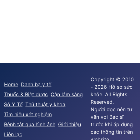
Copyright © 2010
Home
Danh bạ y tế
- 2026 Hồ sơ sức
Thuốc & Biệt dược
Cận lâm sàng
khỏe. All Rights
Reserved.
Sở Y Tế
Thủ thuật y khoa
Người đọc nên tư
Tìm hiểu xét nghiệm
vấn với Bác sĩ
Bệnh tật qua hình ảnh
Giới thiệu
trước khi áp dụng
các thông tin trên
Liên lạc
website.