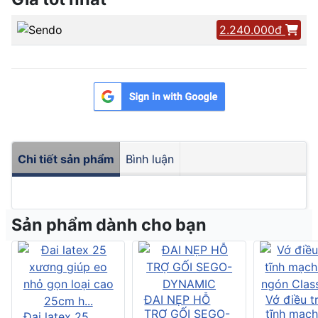
2.240.000đ
Chi tiết sản phẩm
Bình luận
Sản phẩm dành cho bạn
ĐAI NẸP HỖ
Vớ điều tr
TRỢ GỐI SEGO-
tĩnh mạch
Đai latex 25