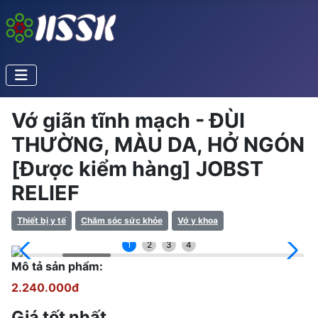
Vớ giãn tĩnh mạch - ĐÙI
THƯỜNG, MÀU DA, HỞ NGÓN
[Được kiểm hàng] JOBST
RELIEF
Thiết bị y tế
Chăm sóc sức khỏe
Vớ y khoa
1
2
3
4
Mô tả sản phẩm:
2.240.000đ
Giá tốt nhất