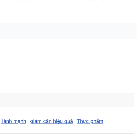
 lành mạnh
giảm cân hiệu quả
Thực phẩm