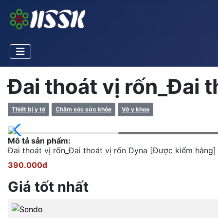
Đai thoát vị rốn_Đai 
Thiết bị y tế
Chăm sóc sức khỏe
Vớ y khoa
Mô tả sản phẩm:
Đai thoát vị rốn_Đai thoát vị rốn Dyna [Được kiểm ha
390.000đ
Giá tốt nhất