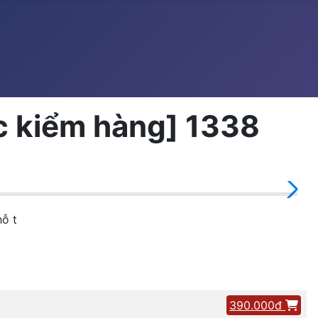
c kiểm hàng] 1338
hỗ t
390.000đ