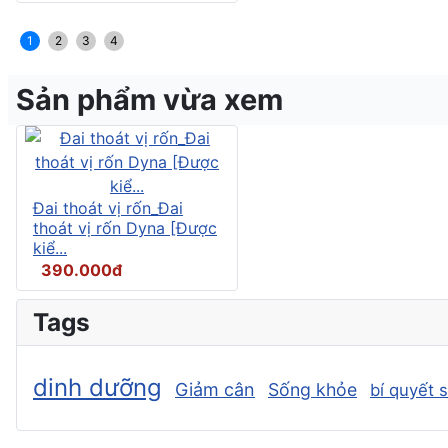
1
2
3
4
Sản phẩm vừa xem
Đai thoát vị rốn_Đai
thoát vị rốn Dyna [Được
kiể...
390.000đ
Tags
dinh dưỡng
Giảm cân
Sống khỏe
bí quyết 