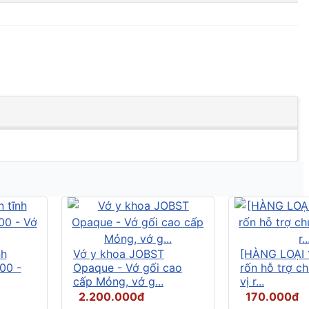
nh
Vớ y khoa JOBST
[HÀNG LOẠI 
00 -
Opaque - Vớ gối cao
rốn hỗ trợ c
cấp Mỏng, vớ g...
vị r...
2.200.000đ
170.000đ