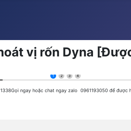
thoát vị rốn Dyna [Đượ
1
2
3
4
̀ng] 1338Gọi ngay hoặc chat ngay zalo 0961193050 để được 