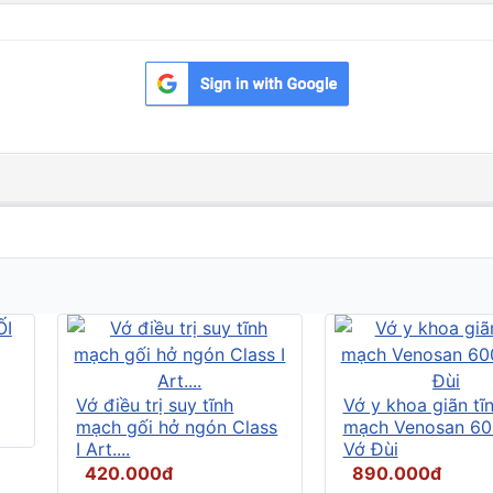
Vớ điều trị suy tĩnh
Vớ y khoa giãn tĩ
mạch gối hở ngón Class
mạch Venosan 60
I Art....
Vớ Đùi
420.000đ
890.000đ