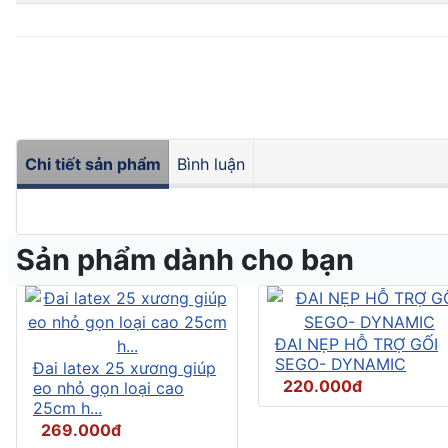
Chi tiết sản phẩm
Bình luận
Sản phẩm dành cho bạn
ĐAI NẸP HỖ TRỢ GỐI
SEGO- DYNAMIC
Đai latex 25 xương giúp
220.000đ
eo nhỏ gọn loại cao
25cm h...
269.000đ