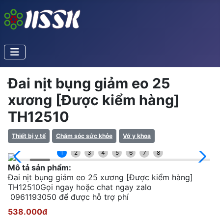
Đai nịt bụng giảm eo 25
xương [Được kiểm hàng]
TH12510
Thiết bị y tế
Chăm sóc sức khỏe
Vớ y khoa
1
2
3
4
5
6
7
8
Mô tả sản phẩm:
Đai nịt bụng giảm eo 25 xương [Được kiểm hàng]
TH12510Gọi ngay hoặc chat ngay zalo
0961193050 để được hỗ trợ phí
538.000đ