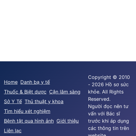
Copyright © 2010
Home
Danh bạ y tế
- 2026 Hồ sơ sức
Thuốc & Biệt dược
Cận lâm sàng
khỏe. All Rights
Reserved.
Sở Y Tế
Thủ thuật y khoa
Người đọc nên tư
Tìm hiểu xét nghiệm
vấn với Bác sĩ
Bệnh tật qua hình ảnh
Giới thiệu
trước khi áp dụng
các thông tin trên
Liên lạc
website.