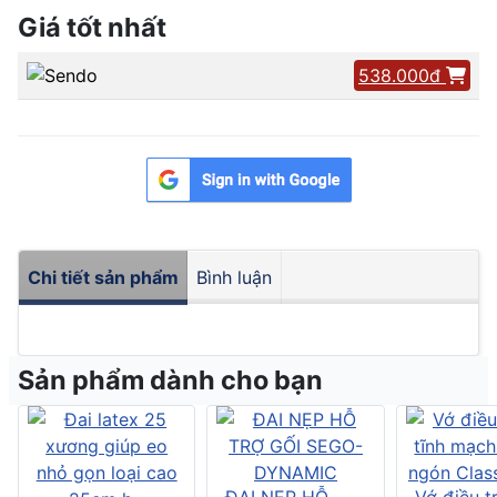
Giá tốt nhất
538.000đ
Chi tiết sản phẩm
Bình luận
Sản phẩm dành cho bạn
ĐAI NẸP HỖ
Vớ điều tr