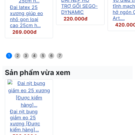
TRỢ GỐI SEGO-
tĩnh mạch
Đai latex 25
DYNAMIC
hở ngón C
xương giúp eo
Art....
220.000đ
nhỏ gọn loại
420.00
cao 25cm h...
269.000đ
1
2
3
4
5
6
7
Sản phẩm vừa xem
Đai nịt bụng
giảm eo 25
xương [Được
kiểm hàng]...