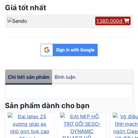
Giá tốt nhất
1.380.000đ
Chi tiết sản phẩm
Bình luận
Sản phẩm dành cho bạn
ĐAI NẸP HỖ
Vớ điều tr