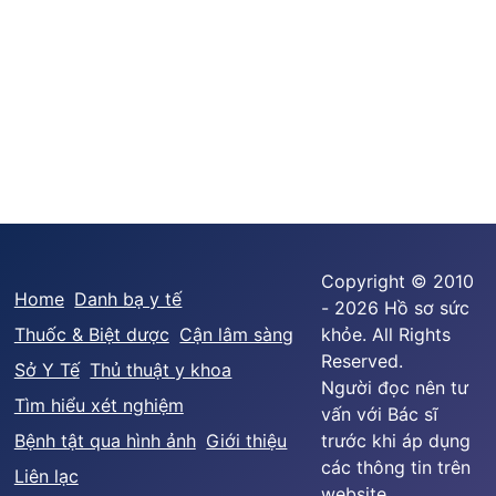
Copyright © 2010
Home
Danh bạ y tế
- 2026 Hồ sơ sức
Thuốc & Biệt dược
Cận lâm sàng
khỏe. All Rights
Reserved.
Sở Y Tế
Thủ thuật y khoa
Người đọc nên tư
Tìm hiểu xét nghiệm
vấn với Bác sĩ
Bệnh tật qua hình ảnh
Giới thiệu
trước khi áp dụng
các thông tin trên
Liên lạc
website.