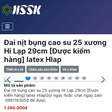
Đai nịt bụng cao su 25 xương
Hi Lạp 29cm [Được kiểm
hàng] latex Hlap
Thiết bị y tế
Chăm sóc sức khỏe
Vớ y khoa
1
2
3
4
5
6
7
8
9
Mô tả sản phẩm:
Đai nịt bụng cao su 25 xương Hi Lạp 29cm [Được
kiểm hàng] latex HlapGọi ngay hoặc chat ngay zalo
0961193050 để được
1.380.000đ