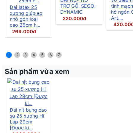
TRỢ GỐI SEGO-
tĩnh mạch
Đai latex 25
DYNAMIC
hở ngón C
xương giúp eo
Art....
220.000đ
nhỏ gọn loại
420.00
cao 25cm h...
269.000đ
1
2
3
4
5
6
7
Sản phẩm vừa xem
Đai nịt bụng cao
su 25 xương Hi
Lạp 29cm
[Được ki...