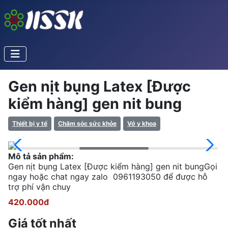
Gen nịt bụng Latex [Được
kiểm hàng] gen nit bung
Thiết bị y tế
Chăm sóc sức khỏe
Vớ y khoa
Mô tả sản phẩm:
Gen nịt bụng Latex [Được kiểm hàng] gen nit bungGọi
ngay hoặc chat ngay zalo 0961193050 để được hỗ
trợ phí vận chuy
420.000đ
Giá tốt nhất