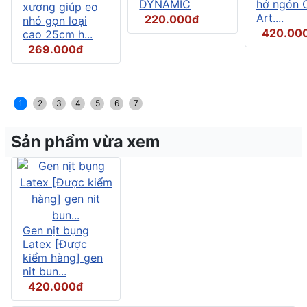
DYNAMIC
hở ngón C
xương giúp eo
Art....
220.000đ
nhỏ gọn loại
420.00
cao 25cm h...
269.000đ
1
2
3
4
5
6
7
Sản phẩm vừa xem
Gen nịt bụng
Latex [Được
kiểm hàng] gen
nit bun...
420.000đ