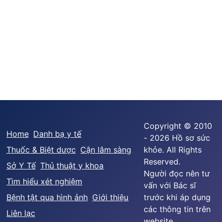
Copyright © 2010
Home
Danh bạ y tế
- 2026 Hồ sơ sức
Thuốc & Biệt dược
Cận lâm sàng
khỏe. All Rights
Reserved.
Sở Y Tế
Thủ thuật y khoa
Người đọc nên tư
Tìm hiểu xét nghiệm
vấn với Bác sĩ
Bệnh tật qua hình ảnh
Giới thiệu
trước khi áp dụng
các thông tin trên
Liên lạc
website.