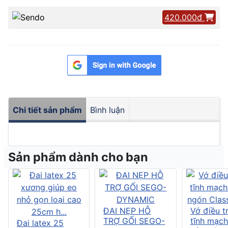
420.000đ
Chi tiết sản phẩm
Bình luận
Sản phẩm dành cho bạn
ĐAI NẸP HỖ
Vớ điều tr
TRỢ GỐI SEGO-
tĩnh mạch
Đai latex 25