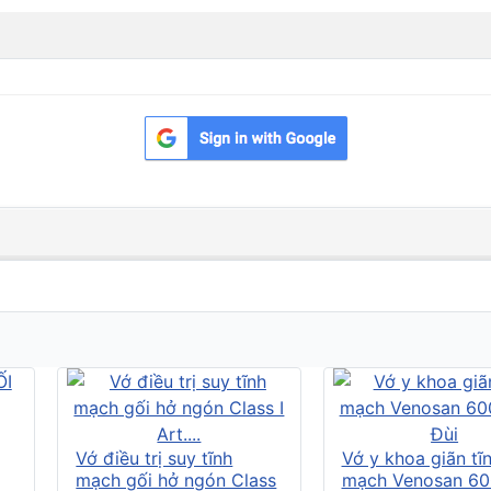
Vớ điều trị suy tĩnh
Vớ y khoa giãn tĩ
mạch gối hở ngón Class
mạch Venosan 60