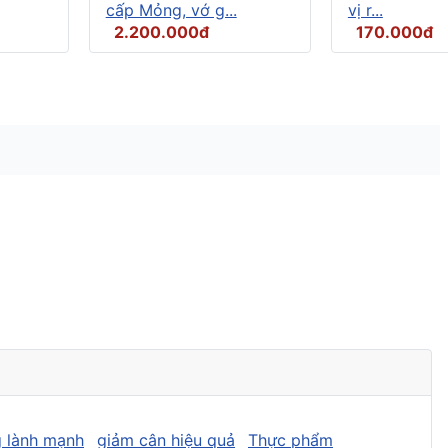
cấp Mỏng, vớ g...
vị r...
2.200.000đ
170.000đ
 lành mạnh
giảm cân hiệu quả
Thực phẩm