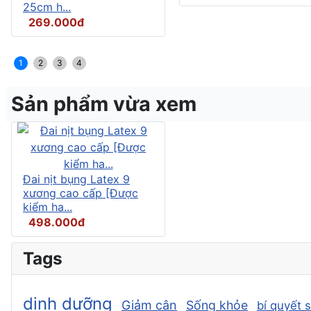
25cm h...
269.000đ
1
2
3
4
Sản phẩm vừa xem
Đai nịt bụng Latex 9
xương cao cấp [Được
kiểm ha...
498.000đ
Tags
dinh dưỡng
Giảm cân
Sống khỏe
bí quyết 