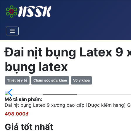
Đai nịt bụng Latex 9 
bụng latex
Thiết bị y tế
Chăm sóc sức khỏe
Vớ y khoa
Mô tả sản phẩm:
Đai nịt bụng Latex 9 xương cao cấp [Được kiểm hàng]
498.000đ
Giá tốt nhất