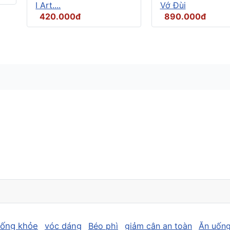
I Art....
Vớ Đùi
420.000đ
890.000đ
sống khỏe
vóc dáng
Béo phì
giảm cân an toàn
Ăn uống