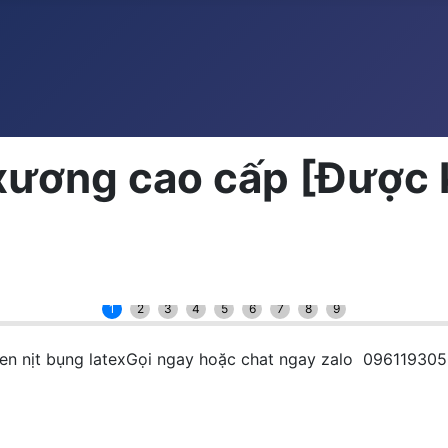
xương cao cấp [Được k
1
2
3
4
5
6
7
8
9
 Gen nịt bụng latexGọi ngay hoặc chat ngay zalo 09611930