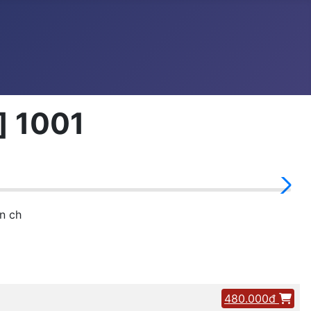
] 1001
n ch
480.000đ