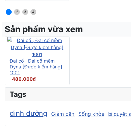
1
2
3
4
Sản phẩm vừa xem
Đai cổ , Đai cổ mềm
Dyna [Được kiểm hàng]
1001
480.000đ
Tags
dinh dưỡng
Giảm cân
Sống khỏe
bí quyết 