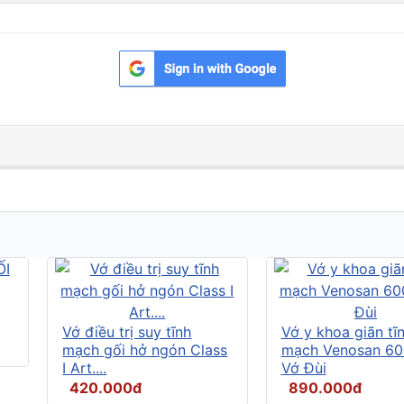
Vớ điều trị suy tĩnh
Vớ y khoa giãn tĩ
mạch gối hở ngón Class
mạch Venosan 60
I Art....
Vớ Đùi
420.000đ
890.000đ