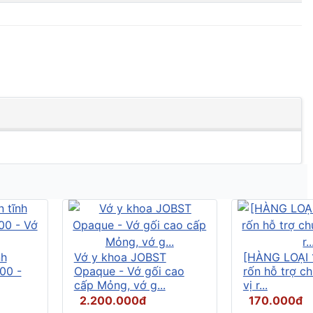
nh
Vớ y khoa JOBST
[HÀNG LOẠI 
00 -
Opaque - Vớ gối cao
rốn hỗ trợ c
cấp Mỏng, vớ g...
vị r...
2.200.000đ
170.000đ