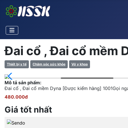
Đai cổ , Đai cổ mềm D
Thiết bị y tế
Chăm sóc sức khỏe
Vớ y khoa
Mô tả sản phẩm:
Đai cổ , Đai cổ mềm Dyna [Được kiểm hàng] 1001Gọi n
480.000đ
Giá tốt nhất