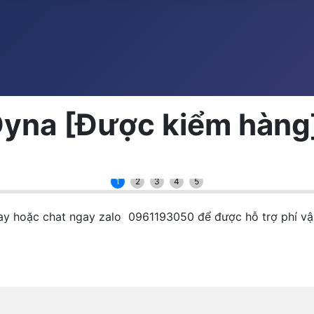
yna [Được kiểm hàng
1
2
3
4
5
gay hoặc chat ngay zalo 0961193050 để được hỗ trợ phí vậ