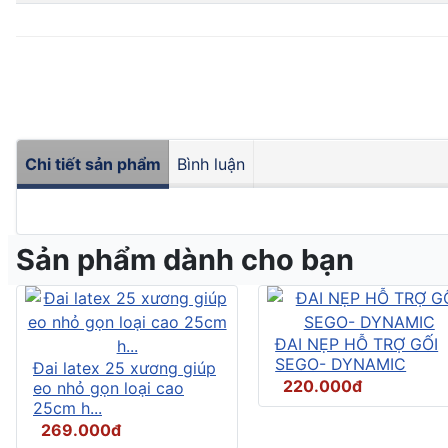
Chi tiết sản phẩm
Bình luận
Sản phẩm dành cho bạn
ĐAI NẸP HỖ TRỢ GỐI
SEGO- DYNAMIC
Đai latex 25 xương giúp
220.000đ
eo nhỏ gọn loại cao
25cm h...
269.000đ