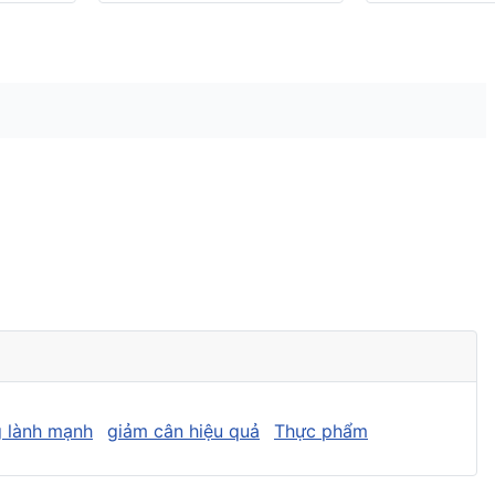
 lành mạnh
giảm cân hiệu quả
Thực phẩm