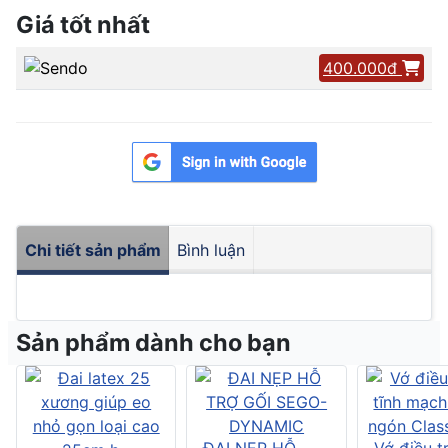
Giá tốt nhất
400.000đ
Chi tiết sản phẩm
Bình luận
Sản phẩm dành cho bạn
ĐAI NẸP HỖ
Vớ điều tr