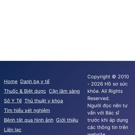
Copyright © 2010
Home
Danh bạ y tế
- 2026 Hồ sơ sức
Thuốc & Biệt dược
Cận lâm sàng
khỏe. All Rights
Reserved.
Sở Y Tế
Thủ thuật y khoa
Người đọc nên tư
Tìm hiểu xét nghiệm
vấn với Bác sĩ
Bệnh tật qua hình ảnh
Giới thiệu
trước khi áp dụng
các thông tin trên
Liên lạc
website.