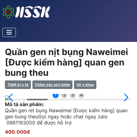
Quần gen nịt bụng Naweimei
[Được kiểm hàng] quan gen
bung theu
Thiết bị y tế
Chăm sóc sức khỏe
Vớ y khoa
1
2
3
4
Mô tả sản phẩm:
Quần gen nịt bụng Naweimei [Được kiểm hàng] quan
gen bung theuGọi ngay hoặc chat ngay zalo
0961193050 để được hỗ trợ
400.000đ