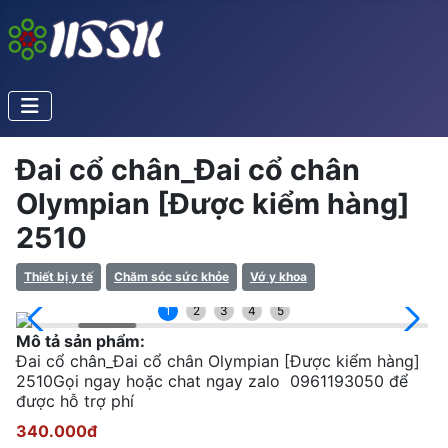
Đai cổ chân_Đai cổ chân
Olympian [Được kiểm hàng]
2510
Thiết bị y tế
Chăm sóc sức khỏe
Vớ y khoa
1
2
3
4
5
Mô tả sản phẩm:
Đai cổ chân_Đai cổ chân Olympian [Được kiểm hàng]
2510Gọi ngay hoặc chat ngay zalo 0961193050 để
được hỗ trợ phí
340.000đ