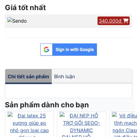
Giá tốt nhất
340.000đ
Chi tiết sản phẩm
Bình luận
Sản phẩm dành cho bạn
ĐAI NẸP HỖ
Vớ điều tr