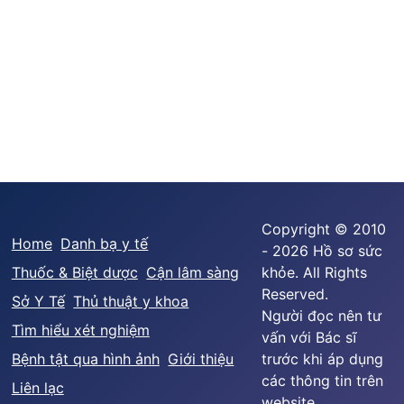
Copyright © 2010
Home
Danh bạ y tế
- 2026 Hồ sơ sức
Thuốc & Biệt dược
Cận lâm sàng
khỏe. All Rights
Reserved.
Sở Y Tế
Thủ thuật y khoa
Người đọc nên tư
Tìm hiểu xét nghiệm
vấn với Bác sĩ
Bệnh tật qua hình ảnh
Giới thiệu
trước khi áp dụng
các thông tin trên
Liên lạc
website.