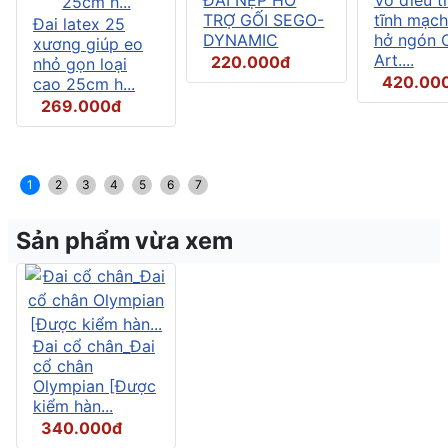
TRỢ GỐI SEGO-
tĩnh mạch
Đai latex 25
DYNAMIC
hở ngón C
xương giúp eo
Art....
220.000đ
nhỏ gọn loại
420.00
cao 25cm h...
269.000đ
1
2
3
4
5
6
7
Sản phẩm vừa xem
Đai cổ chân_Đai
cổ chân
Olympian [Được
kiểm hàn...
340.000đ