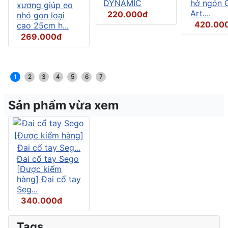
DYNAMIC
hở ngón C
xương giúp eo
Art....
220.000đ
nhỏ gọn loại
420.00
cao 25cm h...
269.000đ
1
2
3
4
5
6
7
Sản phẩm vừa xem
Đai cổ tay Sego
[Được kiểm
hàng] Đai cổ tay
Seg...
340.000đ
Tags