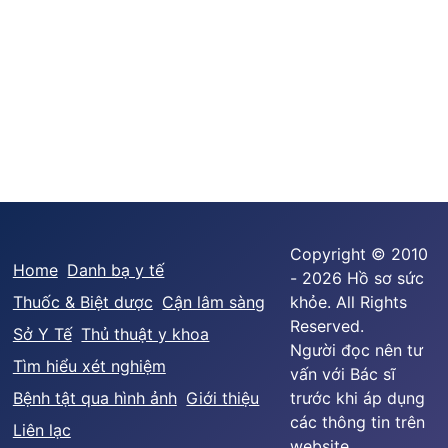
Copyright © 2010
Home
Danh bạ y tế
- 2026 Hồ sơ sức
Thuốc & Biệt dược
Cận lâm sàng
khỏe. All Rights
Reserved.
Sở Y Tế
Thủ thuật y khoa
Người đọc nên tư
Tìm hiểu xét nghiệm
vấn với Bác sĩ
Bệnh tật qua hình ảnh
Giới thiệu
trước khi áp dụng
các thông tin trên
Liên lạc
website.