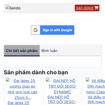
340.000đ
Chi tiết sản phẩm
Bình luận
Sản phẩm dành cho bạn
ĐAI NẸP HỖ
Vớ điều tr
TRỢ GỐI SEGO-
tĩnh mạch
Đai latex 25