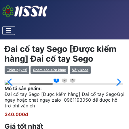
Đai cổ tay Sego [Được kiểm
hàng] Đai cổ tay Sego
Thiết bị y tế
Chăm sóc sức khỏe
Vớ y khoa
1
2
3
Mô tả sản phẩm:
Đai cổ tay Sego [Được kiểm hàng] Đai cổ tay SegoGọi
ngay hoặc chat ngay zalo 0961193050 để được hỗ
trợ phí vận ch
340.000đ
Giá tốt nhất