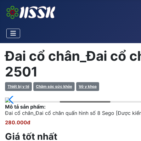
Đai cổ chân_Đai cổ c
2501
Thiết bị y tế
Chăm sóc sức khỏe
Vớ y khoa
Mô tả sản phẩm:
Đai cổ chân_Đai cổ chân quấn hình số 8 Sego [Được ki
280.000đ
Giá tốt nhất