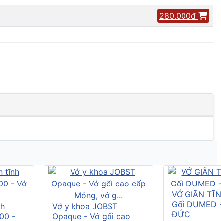
280.000đ
VỚ GIÃN TĨ
Gối DUMED 
nh
Vớ y khoa JOBST
ĐỨC
00 -
Opaque - Vớ gối cao