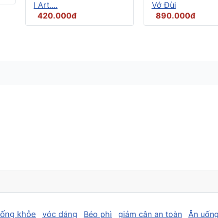
I Art....
Vớ Đùi
420.000đ
890.000đ
sống khỏe
vóc dáng
Béo phì
giảm cân an toàn
Ăn uống