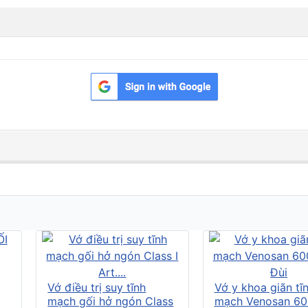
Vớ điều trị suy tĩnh
Vớ y khoa giãn tĩ
mạch gối hở ngón Class
mạch Venosan 60