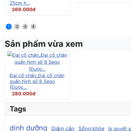
25cm h...
269.000đ
1
2
3
4
Sản phẩm vừa xem
Đai cổ chân_Đai cổ chân
quấn hình số 8 Sego
[Được...
280.000đ
Tags
dinh dưỡng
Giảm cân
Sống khỏe
bí quyết 