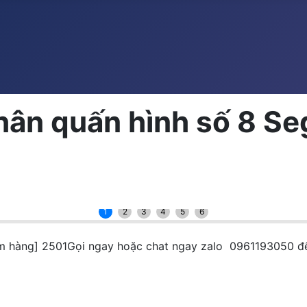
hân quấn hình số 8 Seg
1
2
3
4
5
6
ểm hàng] 2501Gọi ngay hoặc chat ngay zalo 0961193050 