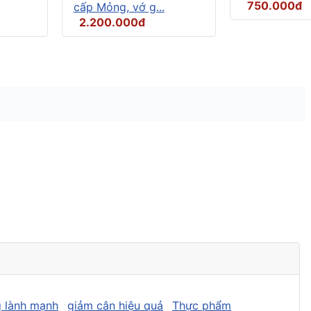
750.000đ
cấp Mỏng, vớ g...
2.200.000đ
 lành mạnh
giảm cân hiệu quả
Thực phẩm