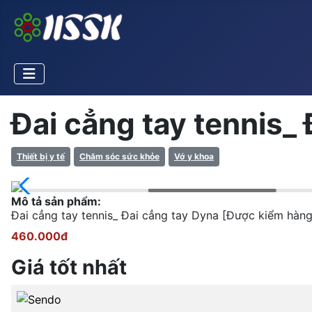
Đai cẳng tay tennis_ 
Thiết bị y tế
Chăm sóc sức khỏe
Vớ y khoa
Mô tả sản phẩm:
Đai cẳng tay tennis_ Đai cẳng tay Dyna [Được kiểm ha
460.000đ
Giá tốt nhất