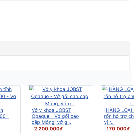
nh
Vớ y khoa JOBST
[HÀNG LOẠI 
00 -
Opaque - Vớ gối cao
rốn hỗ trợ c
cấp Mỏng, vớ g...
vị r...
2.200.000đ
170.000đ