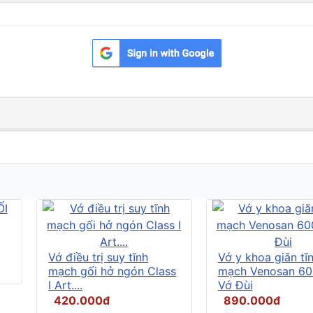
Vớ điều trị suy tĩnh
Vớ y khoa giãn tĩ
mạch gối hở ngón Class
mạch Venosan 60
I Art....
Vớ Đùi
420.000đ
890.000đ