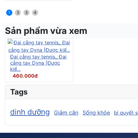
1
2
3
4
Sản phẩm vừa xem
Đai cẳng tay tennis_ Đai
cẳng tay Dyna [Được
kiể...
460.000đ
Tags
dinh dưỡng
Giảm cân
Sống khỏe
bí quyết 