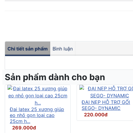
Chi tiết sản phẩm
Bình luận
Sản phẩm dành cho bạn
ĐAI NẸP HỖ TRỢ GỐI
SEGO- DYNAMIC
Đai latex 25 xương giúp
220.000đ
eo nhỏ gọn loại cao
25cm h...
269.000đ