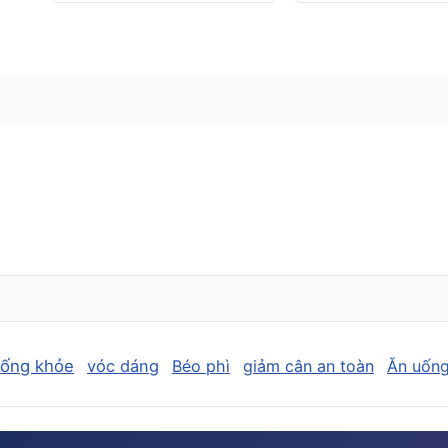
sống khỏe
vóc dáng
Béo phì
giảm cân an toàn
Ăn uống