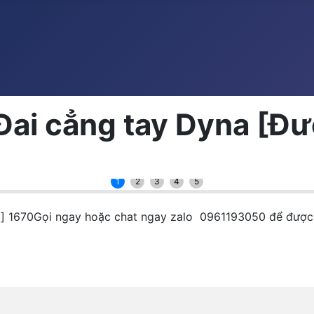
Đai cẳng tay Dyna [Đươ
1
2
3
4
5
̀ng] 1670Gọi ngay hoặc chat ngay zalo 0961193050 để được