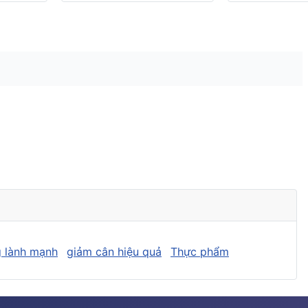
 lành mạnh
giảm cân hiệu quả
Thực phẩm