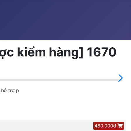
̣c kiểm hàng] 1670
 hỗ trợ p
460.000đ