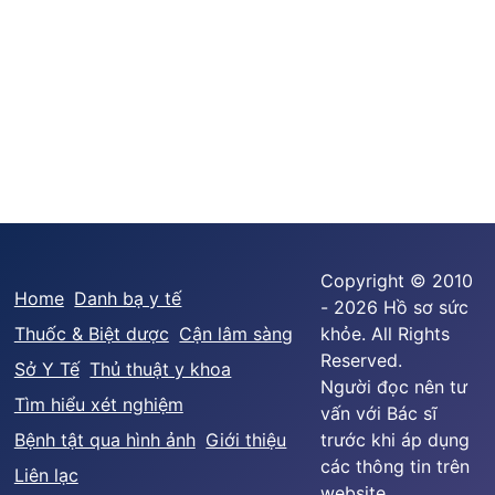
Copyright © 2010
Home
Danh bạ y tế
- 2026 Hồ sơ sức
Thuốc & Biệt dược
Cận lâm sàng
khỏe. All Rights
Reserved.
Sở Y Tế
Thủ thuật y khoa
Người đọc nên tư
Tìm hiểu xét nghiệm
vấn với Bác sĩ
Bệnh tật qua hình ảnh
Giới thiệu
trước khi áp dụng
các thông tin trên
Liên lạc
website.