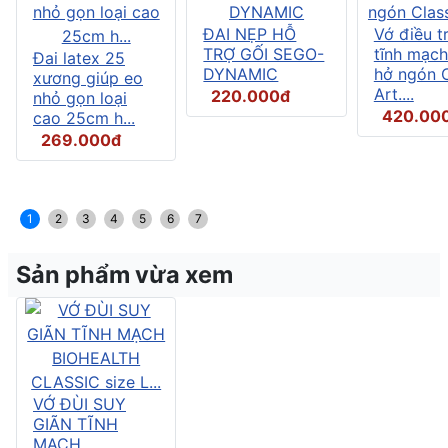
ĐAI NẸP HỖ
Vớ điều tr
TRỢ GỐI SEGO-
tĩnh mạch
Đai latex 25
DYNAMIC
hở ngón C
xương giúp eo
Art....
220.000đ
nhỏ gọn loại
420.00
cao 25cm h...
269.000đ
1
2
3
4
5
6
7
Sản phẩm vừa xem
VỚ ĐÙI SUY
GIÃN TĨNH
MẠCH