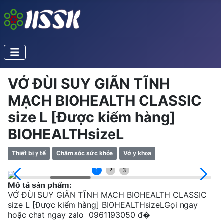
VỚ ĐÙI SUY GIÃN TĨNH
MẠCH BIOHEALTH CLASSIC
size L [Được kiểm hàng]
BIOHEALTHsizeL
Thiết bị y tế
Chăm sóc sức khỏe
Vớ y khoa
1
2
3
Mô tả sản phẩm:
VỚ ĐÙI SUY GIÃN TĨNH MẠCH BIOHEALTH CLASSIC
size L [Được kiểm hàng] BIOHEALTHsizeLGọi ngay
hoặc chat ngay zalo 0961193050 đ�