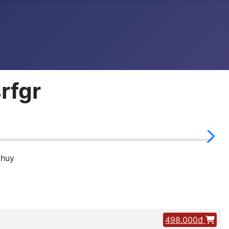
rfgr
chuy
498.000đ