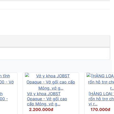
nh
Vớ y khoa JOBST
[HÀNG LOẠI 
00 -
Opaque - Vớ gối cao
rốn hỗ trợ c
cấp Mỏng, vớ g...
vị r...
2.200.000đ
170.000đ