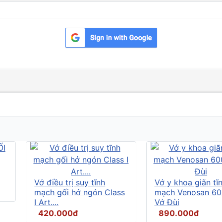
Vớ điều trị suy tĩnh
Vớ y khoa giãn tĩ
mạch gối hở ngón Class
mạch Venosan 60
I Art....
Vớ Đùi
420.000đ
890.000đ