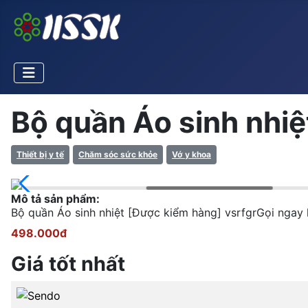
Bộ quần Áo sinh nhiệt
Thiết bị y tế
Chăm sóc sức khỏe
Vớ y khoa
Mô tả sản phẩm:
Bộ quần Áo sinh nhiệt [Được kiểm hàng] vsrfgrGọi ng
498.000đ
Giá tốt nhất