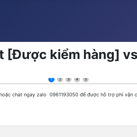
 [Được kiểm hàng] vs
1
2
3
4
5
ay hoặc chat ngay zalo 0961193050 để được hỗ trợ phí vận 