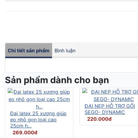
Chi tiết sản phẩm
Bình luận
Sản phẩm dành cho bạn
ĐAI NẸP HỖ TRỢ GỐI
SEGO- DYNAMIC
Đai latex 25 xương giúp
220.000đ
eo nhỏ gọn loại cao
25cm h...
269.000đ