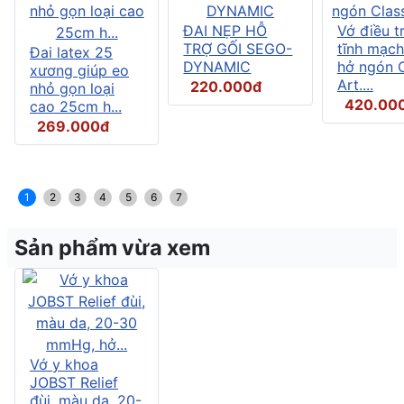
ĐAI NẸP HỖ
Vớ điều tr
TRỢ GỐI SEGO-
tĩnh mạch
Đai latex 25
DYNAMIC
hở ngón C
xương giúp eo
Art....
220.000đ
nhỏ gọn loại
420.00
cao 25cm h...
269.000đ
1
2
3
4
5
6
7
Sản phẩm vừa xem
Vớ y khoa
JOBST Relief
đùi, màu da, 20-