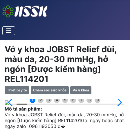
Vớ y khoa JOBST Relief đùi,
màu da, 20-30 mmHg, hở
ngón [Được kiểm hàng]
REL114201
Thiết bị y tế
Chăm sóc sức khỏe
Vớ y khoa
1
2
3
4
5
6
7
8
9
Mô tả sản phẩm:
Vớ y khoa JOBST Relief đùi, màu da, 20-30 mmHg, hở
ngón [Được kiểm hàng] REL114201Gọi ngay hoặc chat
ngay zalo 0961193050 đ�