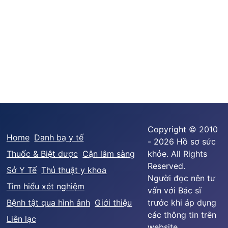
Copyright © 2010
Home
Danh bạ y tế
- 2026 Hồ sơ sức
Thuốc & Biệt dược
Cận lâm sàng
khỏe. All Rights
Reserved.
Sở Y Tế
Thủ thuật y khoa
Người đọc nên tư
Tìm hiểu xét nghiệm
vấn với Bác sĩ
Bệnh tật qua hình ảnh
Giới thiệu
trước khi áp dụng
các thông tin trên
Liên lạc
website.