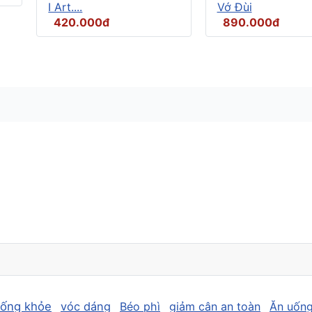
I Art....
Vớ Đùi
420.000đ
890.000đ
sống khỏe
vóc dáng
Béo phì
giảm cân an toàn
Ăn uống