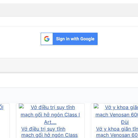
Vớ điều trị suy tĩnh
Vớ y khoa giãn tĩ
mạch gối hở ngón Class
mạch Venosan 60