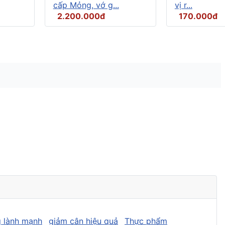
cấp Mỏng, vớ g...
vị r...
2.200.000đ
170.000đ
 lành mạnh
giảm cân hiệu quả
Thực phẩm