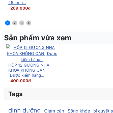
25cm h...
269.000đ
1
2
3
4
Sản phẩm vừa xem
HỘP 12 GƯƠNG NHA
KHOA KHÔNG CÁN
[Được kiểm hàng...
400.000đ
Tags
dinh dưỡng
Giảm cân
Sống khỏe
bí quyết 