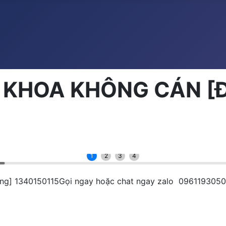
HOA KHÔNG CÁN [Đượ
1
2
3
4
] 1340150115Gọi ngay hoặc chat ngay zalo 0961193050 