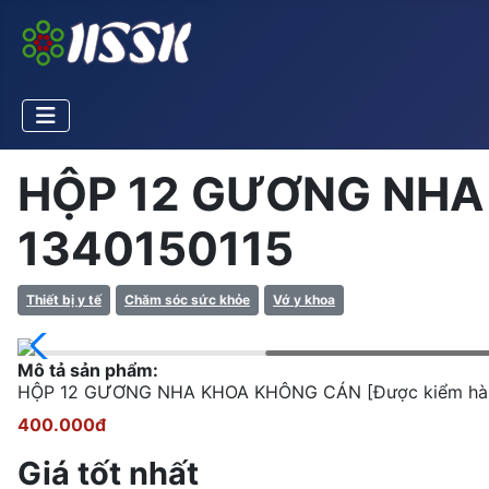
HỘP 12 GƯƠNG NHA K
1340150115
Thiết bị y tế
Chăm sóc sức khỏe
Vớ y khoa
Mô tả sản phẩm:
HỘP 12 GƯƠNG NHA KHOA KHÔNG CÁN [Được kiểm hàng
400.000đ
Giá tốt nhất