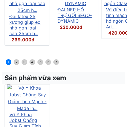
ĐAI NẸP HỖ
Vớ điều tr
TRỢ GỐI SEGO-
tĩnh mạch
Đai latex 25
DYNAMIC
hở ngón C
xương giúp eo
Art....
220.000đ
nhỏ gọn loại
420.00
cao 25cm h...
269.000đ
1
2
3
4
5
6
7
Sản phẩm vừa xem
Vớ Y Khoa
Jobst Chống
Suy Giảm Tĩnh