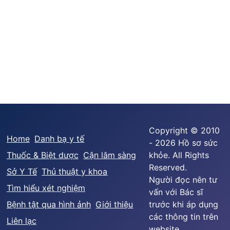
Copyright © 2010
Home
Danh bạ y tế
- 2026 Hồ sơ sức
Thuốc & Biệt dược
Cận lâm sàng
khỏe. All Rights
Reserved.
Sở Y Tế
Thủ thuật y khoa
Người đọc nên tư
Tìm hiểu xét nghiệm
vấn với Bác sĩ
Bệnh tật qua hình ảnh
Giới thiệu
trước khi áp dụng
các thông tin trên
Liên lạc
website.