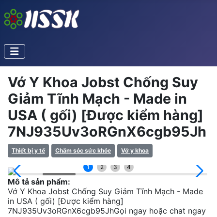
Vớ Y Khoa Jobst Chống Suy
Giảm Tĩnh Mạch - Made in
USA ( gối) [Được kiểm hàng]
7NJ935Uv3oRGnX6cgb95Jh
Thiết bị y tế
Chăm sóc sức khỏe
Vớ y khoa
1
2
3
4
Mô tả sản phẩm:
Vớ Y Khoa Jobst Chống Suy Giảm Tĩnh Mạch - Made
in USA ( gối) [Được kiểm hàng]
7NJ935Uv3oRGnX6cgb95JhGọi ngay hoặc chat ngay