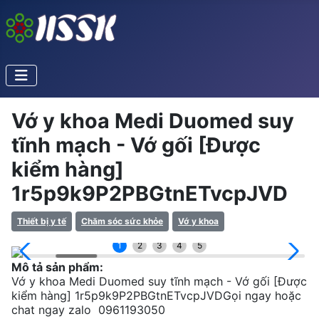
Vớ y khoa Medi Duomed suy
tĩnh mạch - Vớ gối [Được
kiểm hàng]
1r5p9k9P2PBGtnETvcpJVD
Thiết bị y tế
Chăm sóc sức khỏe
Vớ y khoa
1
2
3
4
5
Mô tả sản phẩm:
Vớ y khoa Medi Duomed suy tĩnh mạch - Vớ gối [Được
kiểm hàng] 1r5p9k9P2PBGtnETvcpJVDGọi ngay hoặc
chat ngay zalo 0961193050