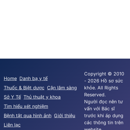
Copyright © 2010
Home
Danh bạ y tế
- 2026 Hồ sơ sức
Thuốc & Biệt dược
Cận lâm sàng
khỏe. All Rights
Reserved.
Sở Y Tế
Thủ thuật y khoa
Người đọc nên tư
Tìm hiểu xét nghiệm
vấn với Bác sĩ
Bệnh tật qua hình ảnh
Giới thiệu
trước khi áp dụng
các thông tin trên
Liên lạc
website.