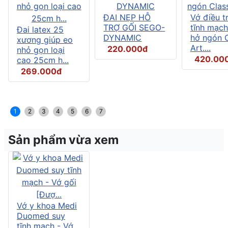
ĐAI NẸP HỖ
Vớ điều tr
TRỢ GỐI SEGO-
tĩnh mạch
Đai latex 25
DYNAMIC
hở ngón C
xương giúp eo
Art....
220.000đ
nhỏ gọn loại
420.00
cao 25cm h...
269.000đ
1
2
3
4
5
6
7
Sản phẩm vừa xem
Vớ y khoa Medi
Duomed suy
tĩnh mạch - Vớ