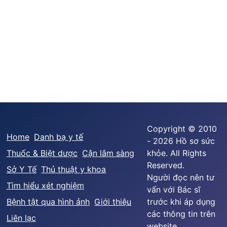
Copyright © 2010
Home
Danh bạ y tế
- 2026 Hồ sơ sức
Thuốc & Biệt dược
Cận lâm sàng
khỏe. All Rights
Reserved.
Sở Y Tế
Thủ thuật y khoa
Người đọc nên tư
Tìm hiểu xét nghiệm
vấn với Bác sĩ
Bệnh tật qua hình ảnh
Giới thiệu
trước khi áp dụng
các thông tin trên
Liên lạc
website.