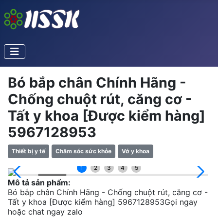
Bó bắp chân Chính Hãng -
Chống chuột rút, căng cơ -
Tất y khoa [Được kiểm hàng]
5967128953
Thiết bị y tế
Chăm sóc sức khỏe
Vớ y khoa
1
2
3
4
5
Mô tả sản phẩm:
Bó bắp chân Chính Hãng - Chống chuột rút, căng cơ -
Tất y khoa [Được kiểm hàng] 5967128953Gọi ngay
hoặc chat ngay zalo