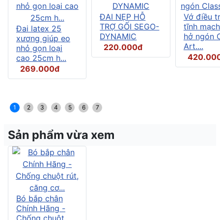
ĐAI NẸP HỖ
Vớ điều tr
TRỢ GỐI SEGO-
tĩnh mạch
Đai latex 25
DYNAMIC
hở ngón C
xương giúp eo
Art....
220.000đ
nhỏ gọn loại
420.00
cao 25cm h...
269.000đ
1
2
3
4
5
6
7
Sản phẩm vừa xem
Bó bắp chân
Chính Hãng -
Chống chuột