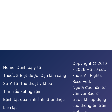
Copyright © 2010
Home
Danh bạ y tế
- 2026 Hồ sơ sức
Thuốc & Biệt dược
Cận lâm sàng
khỏe. All Rights
Reserved.
Sở Y Tế
Thủ thuật y khoa
Người đọc nên tư
Tìm hiểu xét nghiệm
vấn với Bác sĩ
Bệnh tật qua hình ảnh
Giới thiệu
trước khi áp dụng
các thông tin trên
Liên lạc
website.