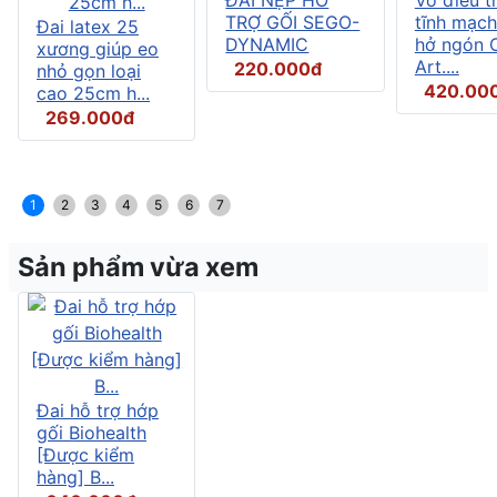
TRỢ GỐI SEGO-
tĩnh mạch
Đai latex 25
DYNAMIC
hở ngón C
xương giúp eo
Art....
220.000đ
nhỏ gọn loại
420.00
cao 25cm h...
269.000đ
1
2
3
4
5
6
7
Sản phẩm vừa xem
Đai hỗ trợ hớp
gối Biohealth
[Được kiểm
hàng] B...