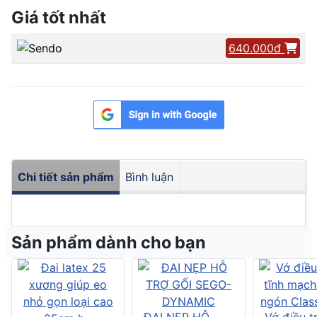
Giá tốt nhất
640.000đ
Chi tiết sản phẩm
Bình luận
Sản phẩm dành cho bạn
ĐAI NẸP HỖ
Vớ điều tr