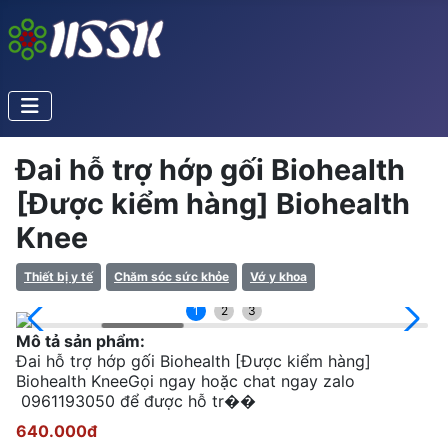
Đai hỗ trợ hớp gối Biohealth
[Được kiểm hàng] Biohealth
Knee
Thiết bị y tế
Chăm sóc sức khỏe
Vớ y khoa
1
2
3
Mô tả sản phẩm:
Đai hỗ trợ hớp gối Biohealth [Được kiểm hàng]
Biohealth KneeGọi ngay hoặc chat ngay zalo
0961193050 để được hỗ tr��
640.000đ