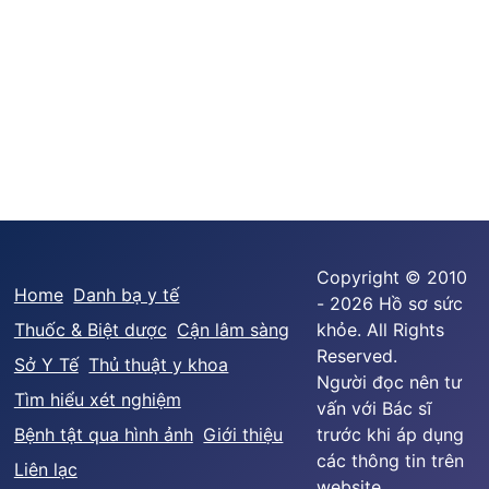
Copyright © 2010
Home
Danh bạ y tế
- 2026 Hồ sơ sức
Thuốc & Biệt dược
Cận lâm sàng
khỏe. All Rights
Reserved.
Sở Y Tế
Thủ thuật y khoa
Người đọc nên tư
Tìm hiểu xét nghiệm
vấn với Bác sĩ
Bệnh tật qua hình ảnh
Giới thiệu
trước khi áp dụng
các thông tin trên
Liên lạc
website.