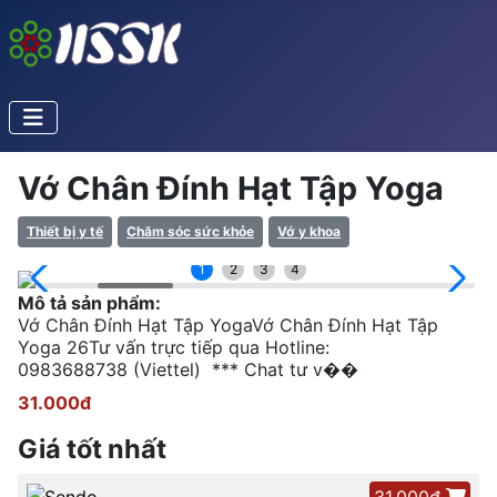
Vớ Chân Đính Hạt Tập Yoga
Thiết bị y tế
Chăm sóc sức khỏe
Vớ y khoa
1
2
3
4
Mô tả sản phẩm:
Vớ Chân Đính Hạt Tập YogaVớ Chân Đính Hạt Tập
Yoga 26Tư vấn trực tiếp qua Hotline:
0983688738 (Viettel) *** Chat tư v��
31.000đ
Giá tốt nhất
31.000đ