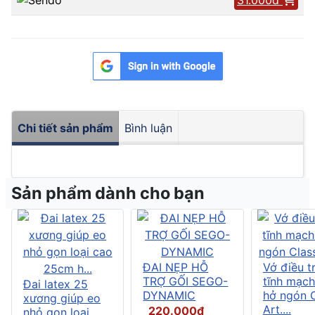
Chi tiết sản phẩm
Bình luận
Sản phẩm dành cho bạn
ĐAI NẸP HỖ
Vớ điều tr
TRỢ GỐI SEGO-
tĩnh mạch
Đai latex 25
DYNAMIC
hở ngón C
xương giúp eo
Art....
220.000đ
nhỏ gọn loại