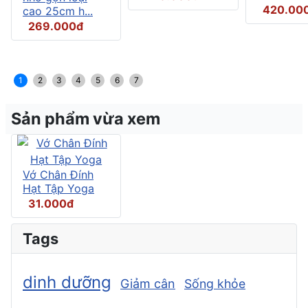
420.00
cao 25cm h...
269.000đ
1
2
3
4
5
6
7
Sản phẩm vừa xem
Vớ Chân Đính
Hạt Tập Yoga
31.000đ
Tags
dinh dưỡng
Giảm cân
Sống khỏe