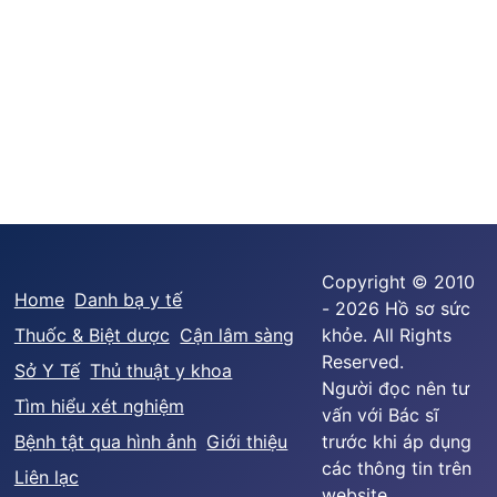
Copyright © 2010
Home
Danh bạ y tế
- 2026 Hồ sơ sức
Thuốc & Biệt dược
Cận lâm sàng
khỏe. All Rights
Reserved.
Sở Y Tế
Thủ thuật y khoa
Người đọc nên tư
Tìm hiểu xét nghiệm
vấn với Bác sĩ
Bệnh tật qua hình ảnh
Giới thiệu
trước khi áp dụng
các thông tin trên
Liên lạc
website.