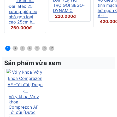
TRỢ GỐI SEGO-
tĩnh mạch
Đai latex 25
DYNAMIC
hở ngón C
xương giúp eo
Art....
220.000đ
nhỏ gọn loại
420.00
cao 25cm h...
269.000đ
1
2
3
4
5
6
7
Sản phẩm vừa xem
Vớ y khoa_Vớ y
khoa
Comprezon AF -
Tới đùi [Được