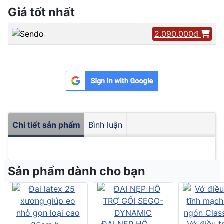
Giá tốt nhất
2.090.000đ
Chi tiết sản phẩm
Bình luận
Sản phẩm dành cho bạn
ĐAI NẸP HỖ
Vớ điều tr