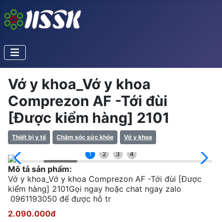
Vớ y khoa_Vớ y khoa
Comprezon AF -Tới đùi
[Được kiểm hàng] 2101
Thiết bị y tế
Chăm sóc sức khỏe
Vớ y khoa
1
2
3
4
Mô tả sản phẩm:
Vớ y khoa_Vớ y khoa Comprezon AF -Tới đùi [Được
kiểm hàng] 2101Gọi ngay hoặc chat ngay zalo
0961193050 để được hỗ tr
2.090.000đ